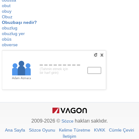
obussa
obut
obuy
Obuz
Obuzbaşı nedir?
obuzlug
obuzlug yer
obüs
obverse
_________
(Tahmin etmek için
bir harf girin)
2009-2026 ©
hakları saklıdır.
Sözce
Ana Sayfa
Sözce Oyunu
Kelime Türetme
KVKK
Cümle Çeviri
İletişim