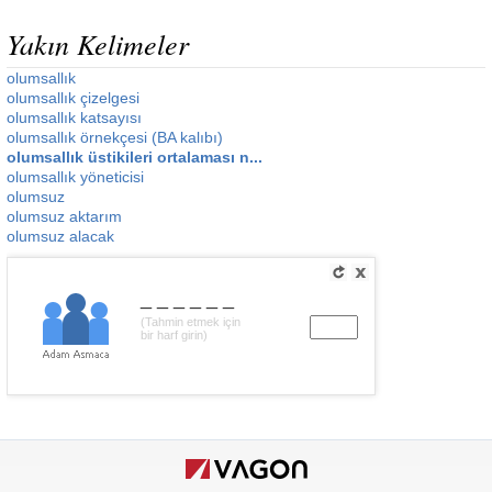
Yakın Kelimeler
olumsallık
olumsallık çizelgesi
olumsallık katsayısı
olumsallık örnekçesi (BA kalıbı)
olumsallık üstikileri ortalaması n...
olumsallık yöneticisi
olumsuz
olumsuz aktarım
olumsuz alacak
______
(Tahmin etmek için
bir harf girin)