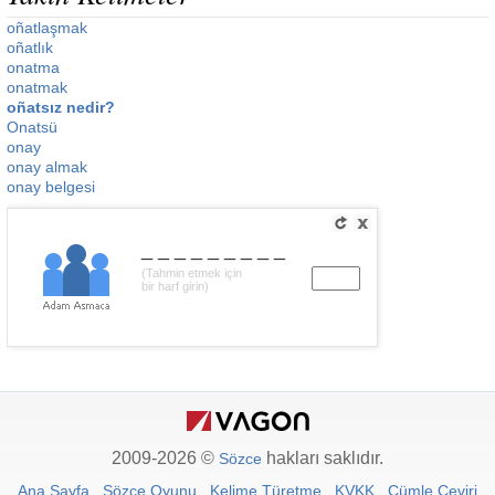
oñatlaşmak
oñatlık
onatma
onatmak
oñatsız nedir?
Onatsü
onay
onay almak
onay belgesi
_________
(Tahmin etmek için
bir harf girin)
2009-2026 ©
hakları saklıdır.
Sözce
Ana Sayfa
Sözce Oyunu
Kelime Türetme
KVKK
Cümle Çeviri