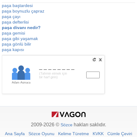
paşa baştardesi
paşa boynuzlu çapraz
paşa çayı
paşa defterlisi
paşa divanı nedir?
paşa gemisi
paşa gibi yaşamak
paşa gönlü bilir
paşa kapısı
________
(Tahmin etmek için
bir harf girin)
2009-2026 ©
hakları saklıdır.
Sözce
Ana Sayfa
Sözce Oyunu
Kelime Türetme
KVKK
Cümle Çeviri