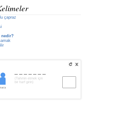
Kelimeler
lu çapraz
si
 nedir?
aşamak
lir
_______
(Tahmin etmek için
bir harf girin)