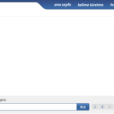
girin
ç
ğ
ı