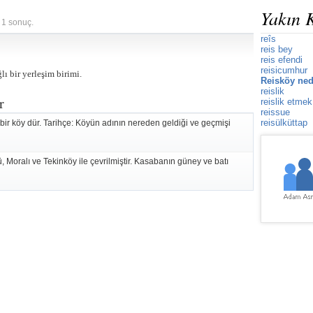
Yakın 
 1 sonuç.
reîs
reis bey
reis efendi
reisicumhur
ı bir yerleşim birimi.
Reisköy ned
reislik
r
reislik etmek
reissue
reisülküttap
ı bir köy dür. Tarihçe: Köyün adının nereden geldiği ve geçmişi
 Moralı ve Tekinköy ile çevrilmiştir. Kasabanın güney ve batı