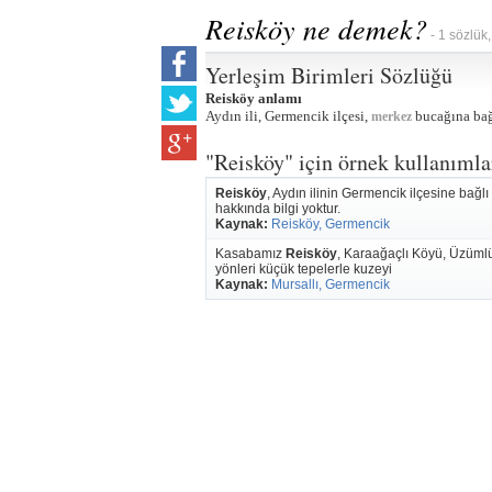
Reisköy ne demek?
- 1 sözlük,
Yerleşim Birimleri Sözlüğü
Reisköy anlamı
Aydın ili, Germencik ilçesi,
bucağına bağl
merkez
"Reisköy" için örnek kullanımla
Reisköy
, Aydın ilinin Germencik ilçesine bağl
hakkında bilgi yoktur.
Kaynak:
Reisköy, Germencik
Kasabamız
Reisköy
, Karaağaçlı Köyü, Üzümlü,
yönleri küçük tepelerle kuzeyi
Kaynak:
Mursallı, Germencik