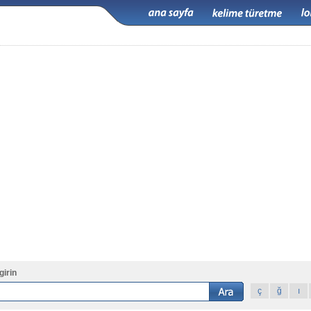
girin
ç
ğ
ı