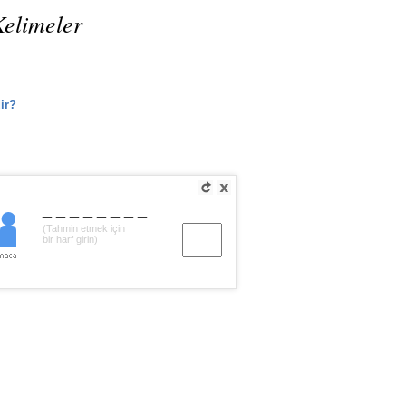
Kelimeler
ir?
________
(Tahmin etmek için
bir harf girin)