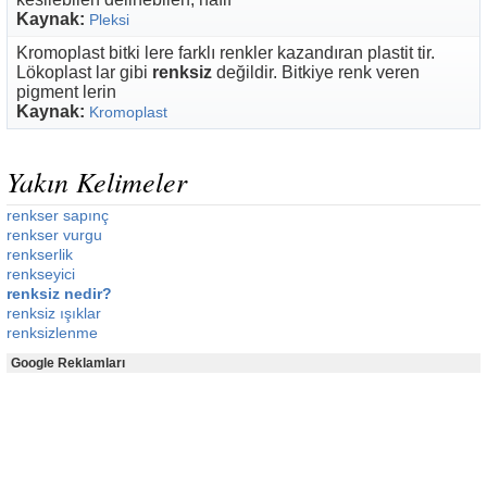
Kaynak:
Pleksi
Kromoplast bitki lere farklı renkler kazandıran plastit tir.
Lökoplast lar gibi
renksiz
değildir. Bitkiye renk veren
pigment lerin
Kaynak:
Kromoplast
Yakın Kelimeler
renkser sapınç
renkser vurgu
renkserlik
renkseyici
renksiz nedir?
renksiz ışıklar
renksizlenme
Google Reklamları