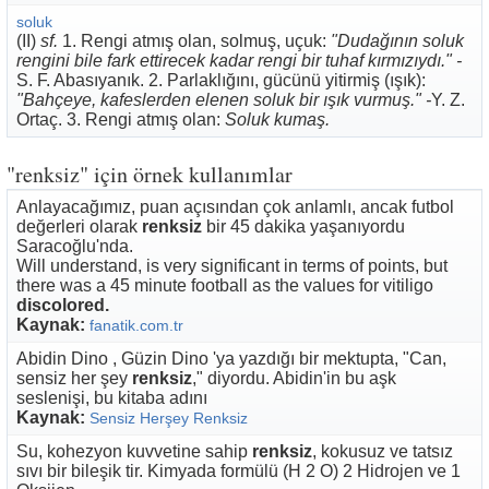
soluk
(II)
sf.
1. Rengi atmış olan, solmuş, uçuk:
"Dudağının soluk
rengini bile fark ettirecek kadar rengi bir tuhaf kırmızıydı." -
S. F. Abasıyanık. 2. Parlaklığını, gücünü yitirmiş (ışık):
"Bahçeye, kafeslerden elenen soluk bir ışık vurmuş." -
Y. Z.
Ortaç. 3. Rengi atmış olan:
Soluk kumaş.
"renksiz" için örnek kullanımlar
Anlayacağımız, puan açısından çok anlamlı, ancak futbol
değerleri olarak
renksiz
bir 45 dakika yaşanıyordu
Saracoğlu'nda.
Will understand, is very significant in terms of points, but
there was a 45 minute football as the values ​​for vitiligo
discolored.
Kaynak:
fanatik.com.tr
Abidin Dino , Güzin Dino 'ya yazdığı bir mektupta, "Can,
sensiz her şey
renksiz
," diyordu. Abidin'in bu aşk
seslenişi, bu kitaba adını
Kaynak:
Sensiz Herşey Renksiz
Su, kohezyon kuvvetine sahip
renksiz
, kokusuz ve tatsız
sıvı bir bileşik tir. Kimyada formülü (H 2 O) 2 Hidrojen ve 1