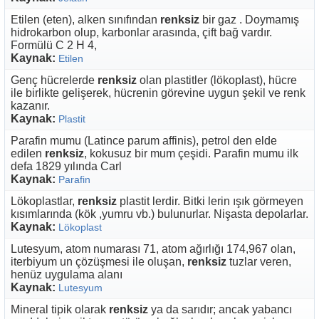
Etilen (eten), alken sınıfından
renksiz
bir gaz . Doymamış
hidrokarbon olup, karbonlar arasında, çift bağ vardır.
Formülü C 2 H 4,
Kaynak:
Etilen
Genç hücrelerde
renksiz
olan plastitler (lökoplast), hücre
ile birlikte gelişerek, hücrenin görevine uygun şekil ve renk
kazanır.
Kaynak:
Plastit
Parafin mumu (Latince parum affinis), petrol den elde
edilen
renksiz
, kokusuz bir mum çeşidi. Parafin mumu ilk
defa 1829 yılında Carl
Kaynak:
Parafin
Lökoplastlar,
renksiz
plastit lerdir. Bitki lerin ışık görmeyen
kısımlarında (kök ,yumru vb.) bulunurlar. Nişasta depolarlar.
Kaynak:
Lökoplast
Lutesyum, atom numarası 71, atom ağırlığı 174,967 olan,
iterbiyum un çözüşmesi ile oluşan,
renksiz
tuzlar veren,
henüz uygulama alanı
Kaynak:
Lutesyum
Mineral tipik olarak
renksiz
ya da sarıdır; ancak yabancı