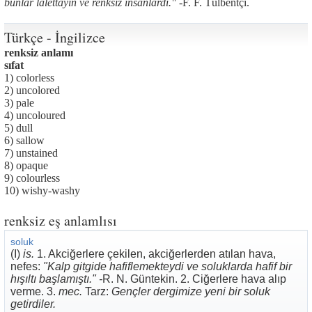
bunlar lalettayin ve renksiz insanlardı." -
F. F. Tülbentçi.
Türkçe - İngilizce
renksiz anlamı
sıfat
1) colorless
2) uncolored
3) pale
4) uncoloured
5) dull
6) sallow
7) unstained
8) opaque
9) colourless
10) wishy-washy
renksiz eş anlamlısı
soluk
(I)
is.
1. Akciğerlere çekilen, akciğerlerden atılan hava,
nefes:
"Kalp gitgide hafiflemekteydi ve soluklarda hafif bir
hışıltı başlamıştı." -
R. N. Güntekin. 2. Ciğerlere hava alıp
verme. 3.
mec.
Tarz:
Gençler dergimize yeni bir soluk
getirdiler.