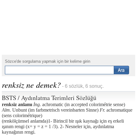
Sözce'de sorgulama yapmak için bir kelime girin
renksiz ne demek?
- 6 sözlük, 6 sonuç.
BSTS / Aydınlatma Terimleri Sözlüğü
renksiz anlamı
İng.
achromatic (in accepted colorimétrie sense)
Alm.
Unbunt (im farbmetrisch vereinbarten Sinne)
Fr.
achromatique
(sens colorimétrique)
(renkölçümsel anlamda)1- Birincil bir ışık kaynağı için eş erkeli
ışınım rengi (x= y = z = 1 /3). 2- Nesneler için, aydınlatma
kaynağının rengi.