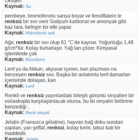
Oksijen
Kaynak:
Su
pembeye, bromofenolu sarıya boyar ve fenolftalein le
renksiz
bir sıvı verir Sodyum karbonat ve amonyak gibi
baz lara, belirgin bir etki yapar.
Kaynak:
Hidroklorik asit
Ağır,
renksiz
bir sıvı olup 61 °C'de kaynar. Yoğunluğu 1,48
g/cm³'tür. Kolay buharlaşır. Yağ ları çözer. Kimyasal
işlemlerde çok
Kaynak:
Kloroform
Lenf ya da Akkan, akyuvar içeren, kan plazması na
benzeyen
renksiz
sıvı. Başka bir anlatımla lenf damarları
içerisinde dolaşan, kan
Kaynak:
Lenf
Renkli ve
renksiz
yayınlardaki bileşik görüntü sinyalleri bir
osilaskopta karşılaştırılacak olursa, bu iki sinyalin birbirine
benzediği ,
Kaynak:
Renk sinyali
Jelatin (Fransızca gélatine), hayvan bağ doku sundan
yapılan, yarı şeffaf,
renksiz
, kolay kırılır, tatsız katı bir
maddedir.
Kaynak:
Jelatin