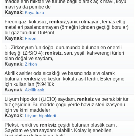
maddelerin miktarı ve türüne bağlı olarak açık mavi, koyu
mavi ya da pembe de
Kaynak:
Kaya tuzu
Freon gazı kokusuz,
renksiz
,yanıcı olmayan, temas ettiği
metalleri paslandırmayan (örneğin içinden geçtiği borular)
bir gaz türüdür. DuPont
Kaynak:
Freon
1 . Zirkonyum 'un doğal durumunda bulunan en önemli
birleşiği (ZrSiO 4);
renksiz
, sarı, yeşil, kahverengi türleri
olan doğal ve saydam,
Kaynak:
Zirkon
Akrilik asitler oda sıcaklığı ve basıncında sıvı olarak
bulunan
renksiz
ve keskin kokulu asit lerdir. Esterleşme
için kullanılan (%94'lük
Kaynak:
Akrilik asit
Lityum hipoklorit (LiClO) saydam,
renksiz
ve berrak bir tür
tuz çeşididir. Bu madde çoğu yerde havuz sterilizasyonu
için ve kimi maddeler
Kaynak:
Lityum hipoklorit
Pleksi, renkli ve
renksiz
çeşidi bulunan plastik cam .
Saydam ve yarı saydam olabilir. Kolay işlenebilen,
kesilebilen delinebilen, hafif