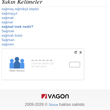
Yakın Kelimeler
sağmaç-siğmikçil (tepki)
sağmaççıl
sağmak
sağmal
sağmal inek nedir?
Sağmalı
sağmalı bulut
Sağman
sağmen
______
(Tahmin etmek için
bir harf girin)
2009-2026 ©
hakları saklıdır.
Sözce