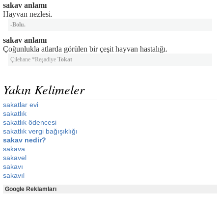
sakav anlamı
Hayvan nezlesi.
-
Bolu.
sakav anlamı
Çoğunlukla atlarda görülen bir çeşit hayvan hastalığı.
Çilehane *Reşadiye
Tokat
Yakın Kelimeler
sakatlar evi
sakatlık
sakatlık ödencesi
sakatlık vergi bağışıklığı
sakav nedir?
sakava
sakavel
sakavı
sakavıl
Google Reklamları