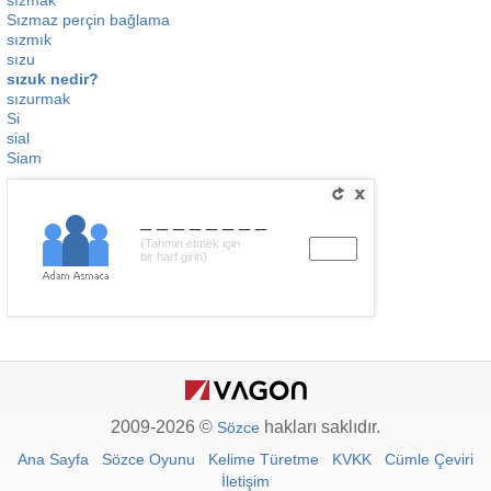
sızmak
Sızmaz perçin bağlama
sızmık
sızu
sızuk nedir?
sızurmak
Si
sial
Siam
________
(Tahmin etmek için
bir harf girin)
2009-2026 ©
hakları saklıdır.
Sözce
Ana Sayfa
Sözce Oyunu
Kelime Türetme
KVKK
Cümle Çeviri
İletişim