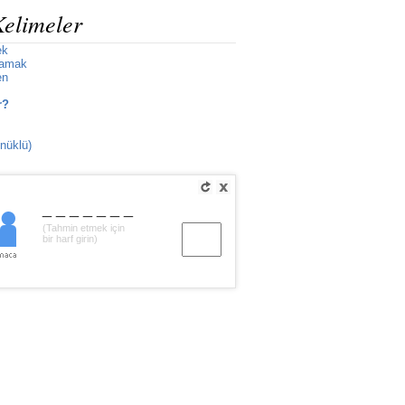
Kelimeler
ek
lamak
en
r?
nüklü)
_______
(Tahmin etmek için
bir harf girin)