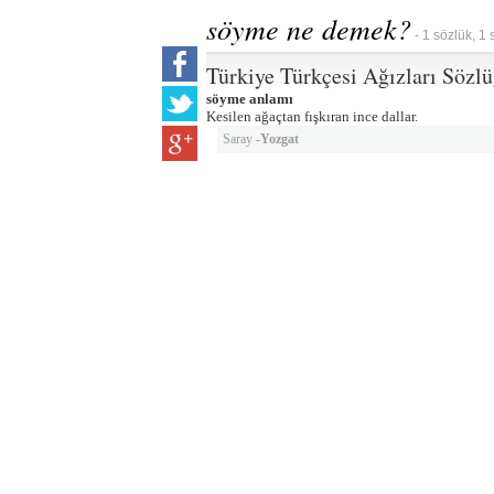
söyme ne demek?
- 1 sözlük, 1 
Türkiye Türkçesi Ağızları Sözl
söyme anlamı
Kesilen ağaçtan fışkıran ince dallar.
Saray -
Yozgat