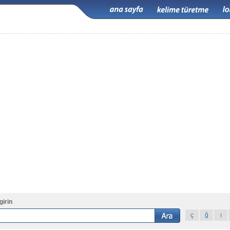
girin
ç
ğ
ı