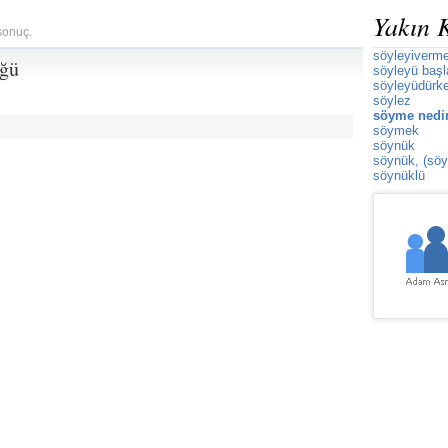
Yakın 
sonuç.
söyleyiverm
üğü
söyleyü baş
söyleyüdürk
söylez
söyme nedi
söymek
söynük
söynük, (söy
söynüklü