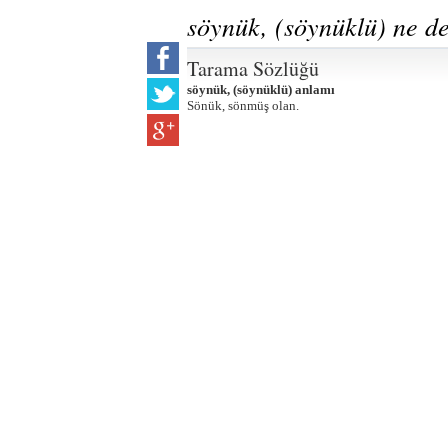
söynük, (söynüklü) ne 
Tarama Sözlüğü
söynük, (söynüklü) anlamı
Sönük, sönmüş olan.