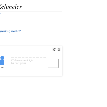
Kelimeler
en
ynüklü) nedir?
__________
(Tahmin etmek için
bir harf girin)