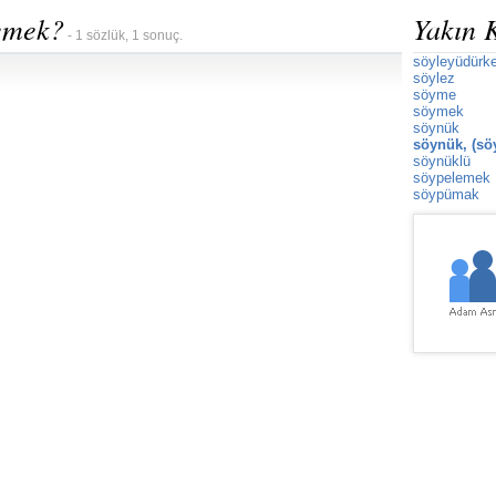
demek?
Yakın 
- 1 sözlük, 1 sonuç.
söyleyüdürk
söylez
söyme
söymek
söynük
söynük, (sö
söynüklü
söypelemek
söypümak