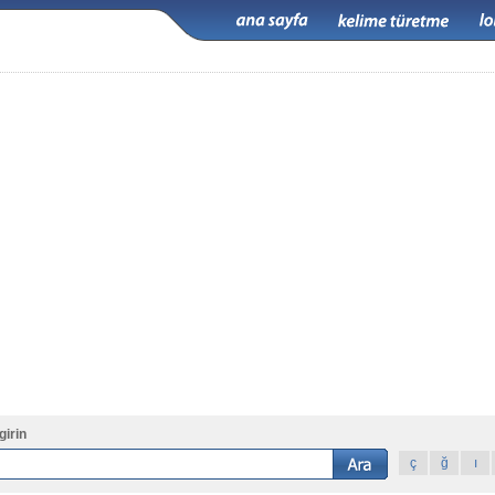
girin
ç
ğ
ı