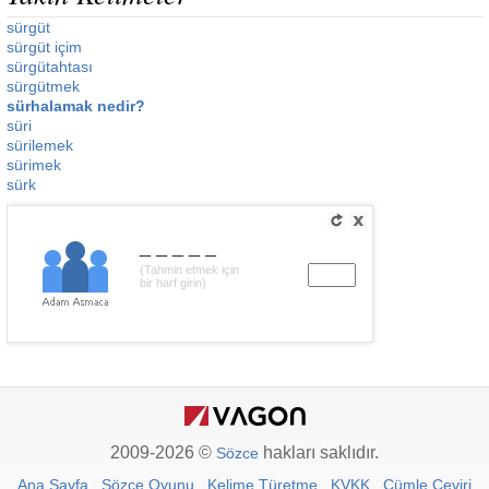
sürgüt
sürgüt içim
sürgütahtası
sürgütmek
sürhalamak nedir?
süri
sürilemek
sürimek
sürk
_____
(Tahmin etmek için
bir harf girin)
2009-2026 ©
hakları saklıdır.
Sözce
Ana Sayfa
Sözce Oyunu
Kelime Türetme
KVKK
Cümle Çeviri