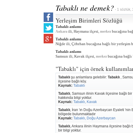
Tabaklı ne demek?
- 1 sözlük,
Yerleşim Birimleri Sözlüğü
Tabaklı anlamı
ili, Haymana ilçesi,
bucağına bağl
Ankara
merkez
Tabaklı anlamı
Niğde ili, Çiftehan bucağına bağlı bir yerleşim b
Tabaklı anlamı
Samsun ili, Kavak ilçesi,
bucağına bağlı b
merkez
"Tabaklı" için örnek kullanımla
Tabaklı
şu anlamlara gelebilir:
Tabaklı
, Samsun
ilçesine bağlı köy.
Kaynak:
Tabaklı
Tabaklı
, Samsun ilinin Kavak ilçesine bağlı bi
hakkında bilgi yoktur.
Kaynak:
Tabaklı, Kavak
Tabaklı
, İran 'ın Doğu Azerbaycan Eyaleti 'ni
bölgede bulunmaktadır
Kaynak:
Tabaklı, Doğu Azerbaycan
Tabaklı
, Ankara ilinin Haymana ilçesine bağlı b
bir bilgi yoktur.