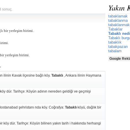
Yakın 
 3 sonuç.
tabaklamak
tabaklanma
tabaklanmak
Tabaklar
ı bir yerleşim birimi.
Tabaklı ned
Tabaklı burg
tabaklık
irimi.
tabakpazarı
tabalam
ir yerleşim birimi.
Google Rekl
r
 ilinin Kavak ilçesine bağlı köy.
Tabaklı
, Ankara ilinin Haymana
r köy dür. Tarihçe: Köyün adının nereden geldiği ve geçmişi
n Bostanabad şehristanı nda köy. Coğrafya:
Tabaklı
köyü, dağlık bir
ir köy dür. Tarihçe: Köyün bilinen yakın tarih i hakkında herhangi