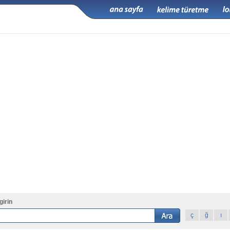
girin
ç
ğ
ı