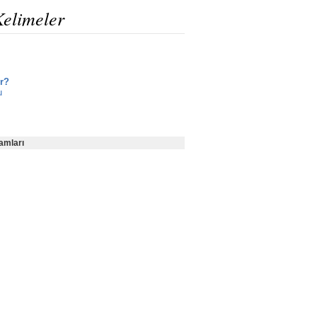
Kelimeler
ir?
u
amları