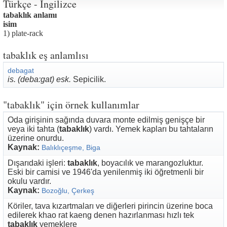
Türkçe - İngilizce
tabaklık anlamı
isim
1) plate-rack
tabaklık eş anlamlısı
debagat
is. (deba:gat) esk.
Sepicilik.
"tabaklık" için örnek kullanımlar
Oda girişinin sağında duvara monte edilmiş genişçe bir
veya iki tahta (
tabaklık
) vardı. Yemek kapları bu tahtaların
üzerine onurdu.
Kaynak:
Balıklıçeşme, Biga
Dışarıdaki işleri:
tabaklık
, boyacılık ve marangozluktur.
Eski bir camisi ve 1946'da yenilenmiş iki öğretmenli bir
okulu vardır.
Kaynak:
Bozoğlu, Çerkeş
Köriler, tava kızartmaları ve diğerleri pirincin üzerine boca
edilerek khao rat kaeng denen hazırlanması hızlı tek
tabaklık
yemeklere