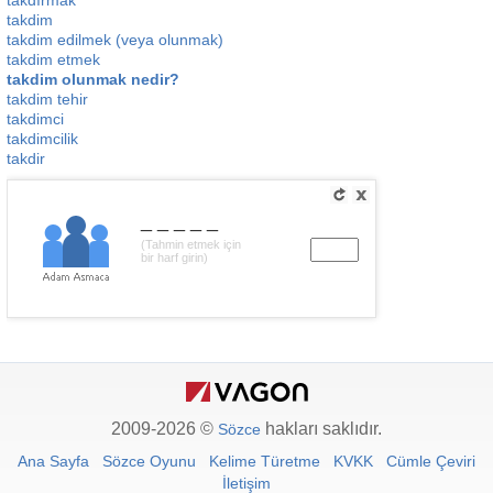
takdırmak
takdim
takdim edilmek (veya olunmak)
takdim etmek
takdim olunmak nedir?
takdim tehir
takdimci
takdimcilik
takdir
_____
(Tahmin etmek için
bir harf girin)
2009-2026 ©
hakları saklıdır.
Sözce
Ana Sayfa
Sözce Oyunu
Kelime Türetme
KVKK
Cümle Çeviri
İletişim