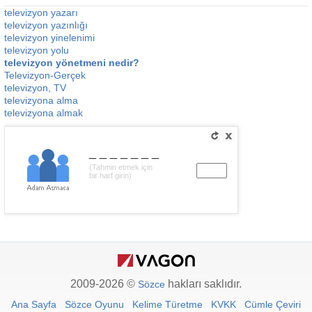
televizyon yazarı
televizyon yazınlığı
televizyon yinelenimi
televizyon yolu
televizyon yönetmeni nedir?
Televizyon-Gerçek
televizyon, TV
televizyona alma
televizyona almak
_______
(Tahmin etmek için
bir harf girin)
2009-2026 ©
hakları saklıdır.
Sözce
Ana Sayfa
Sözce Oyunu
Kelime Türetme
KVKK
Cümle Çeviri