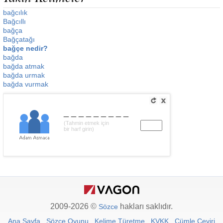
bağcılık
Bağcıllı
bağça
Bağçatağı
bağçe nedir?
bağda
bağda atmak
bağda urmak
bağda vurmak
_________
(Tahmin etmek için
bir harf girin)
2009-2026 ©
hakları saklıdır.
Sözce
Ana Sayfa
Sözce Oyunu
Kelime Türetme
KVKK
Cümle Çeviri