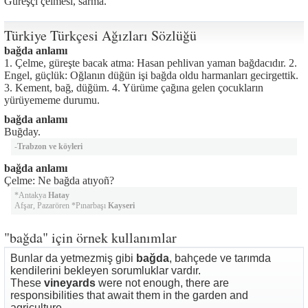
Güreşçi çelmesi, sarma.
Türkiye Türkçesi Ağızları Sözlüğü
bağda anlamı
1. Çelme, güreşte bacak atma: Hasan pehlivan yaman bağdacıdır. 2.
Engel, güçlük: Oğlanın düğün işi bağda oldu harmanları gecirgettik.
3. Kement, bağ, düğüm. 4. Yürüme çağına gelen çocukların
yürüyememe durumu.
bağda anlamı
Buğday.
-
Trabzon ve köyleri
bağda anlamı
Çelme: Ne bağda atıyoñ?
*Antakya
Hatay
Afşar, Pazarören *Pınarbaşı
Kayseri
"bağda" için örnek kullanımlar
Bunlar da yetmezmiş gibi
bağda
, bahçede ve tarımda
kendilerini bekleyen sorumluklar vardır.
These
vineyards
were not enough, there are
responsibilities that await them in the garden and
agriculture.