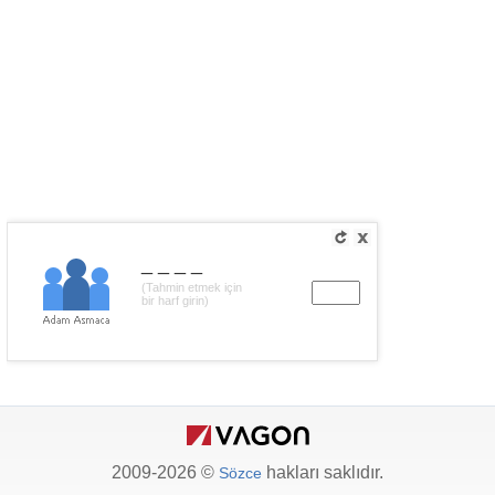
____
(Tahmin etmek için
bir harf girin)
2009-2026 ©
hakları saklıdır.
Sözce