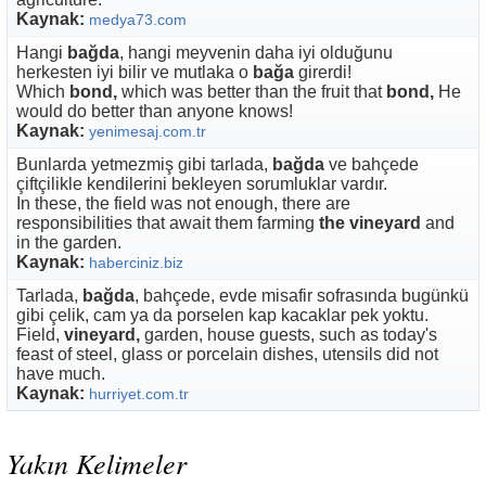
Kaynak:
medya73.com
Hangi
bağda
, hangi meyvenin daha iyi olduğunu
herkesten iyi bilir ve mutlaka o
bağa
girerdi!
Which
bond,
which was better than the fruit that
bond,
He
would do better than anyone knows!
Kaynak:
yenimesaj.com.tr
Bunlarda yetmezmiş gibi tarlada,
bağda
ve bahçede
çiftçilikle kendilerini bekleyen sorumluklar vardır.
In these, the field was not enough, there are
responsibilities that await them farming
the vineyard
and
in the garden.
Kaynak:
haberciniz.biz
Tarlada,
bağda
, bahçede, evde misafir sofrasında bugünkü
gibi çelik, cam ya da porselen kap kacaklar pek yoktu.
Field,
vineyard,
garden, house guests, such as today's
feast of steel, glass or porcelain dishes, utensils did not
have much.
Kaynak:
hurriyet.com.tr
Yakın Kelimeler