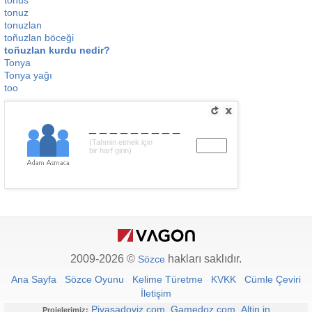
tonus
tonuz
tonuzlan
toñuzlan böceği
toñuzlan kurdu nedir?
Tonya
Tonya yağı
too
_________
(Tahmin etmek için
bir harf girin)
2009-2026 ©
hakları saklıdır.
Sözce
Ana Sayfa
Sözce Oyunu
Kelime Türetme
KVKK
Cümle Çeviri
İletişim
Piyasadoviz.com
Gamedoz.com
Altin.in
Projelerimiz: