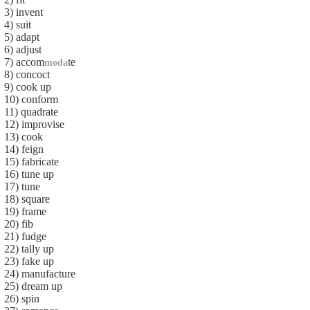
3) invent
4) suit
5) adapt
6) adjust
7) accom
te
moda
8) concoct
9) cook up
10) conform
11) quadrate
12) improvise
13) cook
14) feign
15) fabricate
16) tune up
17) tune
18) square
19) frame
20) fib
21) fudge
22) tally up
23) fake up
24) manufacture
25) dream up
26) spin