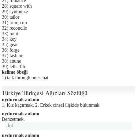
27) romance
28) square with
29) syntonize
30) tailor
31) trump up
32) reconcile
33) mint
34) key
35) gear
36) forge
37) fashion
38) attune
39) tell a fib
kelime öbeği
1) talk through one's hat
Türkiye Türkçesi Ağızları Sözlüğü
uydurmak anlamı
1. Kız kaçırmak. 2. Erkek cinsel ilişkide bulunmak.
uydurmak anlamı
Benzetmek.
-
İçel
uydurmak anlamı