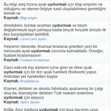
Bu bilgi artış hızına ayak
uydurmak
için bilgi erişimin ne
olduğunu ve istenen bilgiye nasıl ulaşılabilmesi gerektiğini
bilmek ve
Kaynak:
Bilgi erişim
döndükleri, kontak anahtarı
uydurmak
ve beyin
değiştirmeyle taşıt çalmaya kadar birçok hırsızlık türüyle ilk
kez karşılaştıkları belirtildi.
Kaynak:
Cemil cem aydın
Hepsinin ötesinde, finansal kiralama şirketleri yeni bir
mevzuata ayak
uydurmak
zorunda kalmaktadır. Örneğin,
faaliyet kiralamasının
Kaynak:
Faaliyet kiralaması
Dans edecek kişi dairenin içine girer ve ritme ayak
uydurmak
için bir dizi ayak hareketi (footwork) yapar.
Ardından yer hareketleri başlar
Kaynak:
Breakdance
Klarnet, delikleri ve akordu fabrikada ayarlanmış bir çalgı
olsa da, klarnetçiler delikleri Türk makam sistemine
uydurmak
için epeyce
Kaynak:
Selim Sesler
İmâle: Aruz kalıbına
uydurmak
için kısa hecenin uzun