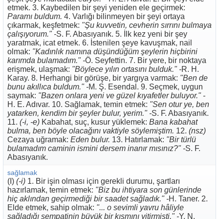
etmek. 3. Kaybedilen bir şeyi yeniden ele geçirmek:
Paramı buldum.
4. Varlığı bilinmeyen bir şeyi ortaya
çıkarmak, keşfetmek:
"Şu kuvvetin, cevherin sırrını bulmaya
çalışıyorum." -
S. F. Abasıyanık. 5. İlk kez yeni bir şey
yaratmak, icat etmek. 6. İstenilen şeye kavuşmak, nail
olmak:
"Kadınlık namına düşündüğüm şeylerin hiçbirini
karımda bulamadım." -
Ö. Seyfettin. 7. Bir yere, bir noktaya
erişmek, ulaşmak:
"Böylece yılın ortasını bulduk." -
R. H.
Karay. 8. Herhangi bir görüşe, bir yargıya varmak:
"Ben de
bunu akıllıca buldum." -
M. Ş. Esendal. 9. Seçmek, uygun
saymak:
"Bazen onlara yeni ve güzel kıyafetler buluyor." -
H. E. Adıvar. 10. Sağlamak, temin etmek:
"Sen otur ye, ben
yatarken, kendim bir şeyler bulur, yerim." -
S. F. Abasıyanık.
11.
(-i, -e)
Kabahat, suç, kusur yüklemek:
Bana kabahat
bulma, ben böyle olacağını vaktiyle söylemiştim.
12.
(nsz)
Cezaya uğramak:
Eden bulur.
13. Hatırlamak:
"Bir türlü
bulamadım caminin ismini dersem inanır mısınız?" -
S. F.
Abasıyanık.
sağlamak
(I)
(-i)
1. Bir işin olması için gerekli durumu, şartları
hazırlamak, temin etmek:
"Biz bu ihtiyara son günlerinde
hiç aklından geçirmediği bir saadet sağladık." -
H. Taner. 2.
Elde etmek, sahip olmak:
"... o sevimli yavru hâliyle
sağladığı sempatinin büyük bir kısmını yitirmişti." -
Y. N.