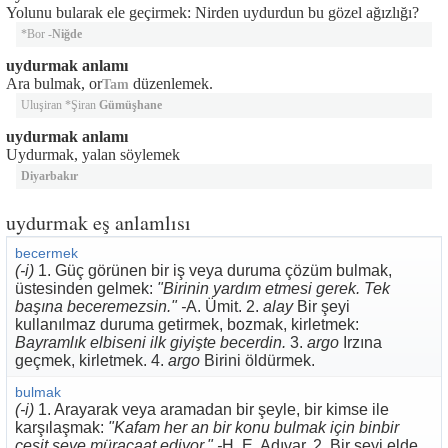
Yolunu bularak ele geçirmek: Nirden uydurdun bu gözel ağızlığı?
*Bor -
Niğde
uydurmak anlamı
Ara bulmak, or
düzenlemek.
Tam
Uluşiran *Şiran
Gümüşhane
uydurmak anlamı
Uydurmak, yalan söylemek
Diyarbakır
uydurmak eş anlamlısı
becermek
(-i)
1. Güç görünen bir iş veya duruma çözüm bulmak,
üstesinden gelmek:
"Birinin yardım etmesi gerek. Tek
başına beceremezsin." -
A. Ümit. 2.
alay
Bir şeyi
kullanılmaz duruma getirmek, bozmak, kirletmek:
Bayramlık elbiseni ilk giyişte becerdin.
3.
argo
Irzına
geçmek, kirletmek. 4.
argo
Birini öldürmek.
bulmak
(-i)
1. Arayarak veya aramadan bir şeyle, bir kimse ile
karşılaşmak:
"Kafam her an bir konu bulmak için binbir
çeşit şeye müracaat ediyor." -
H. E. Adıvar. 2. Bir şeyi elde