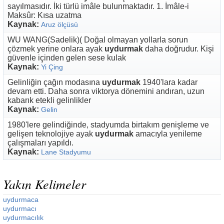
sayılmasıdır. İki türlü imâle bulunmaktadır. 1. İmâle-i
Maksûr: Kısa uzatma
Kaynak:
Aruz ölçüsü
WU WANG(Sadelik)( Doğal olmayan yollarla sorun
çözmek yerine onlara ayak
uydurmak
daha doğrudur. Kişi
güvenle içinden gelen sese kulak
Kaynak:
Yi Çing
Gelinliğin çağın modasına
uydurmak
1940'lara kadar
devam etti. Daha sonra viktorya dönemini andıran, uzun
kabarık etekli gelinlikler
Kaynak:
Gelin
1980'lere gelindiğinde, stadyumda birtakım genişleme ve
gelişen teknolojiye ayak
uydurmak
amacıyla yenileme
çalışmaları yapıldı.
Kaynak:
Lane Stadyumu
Yakın Kelimeler
uydurmaca
uydurmacı
uydurmacılık