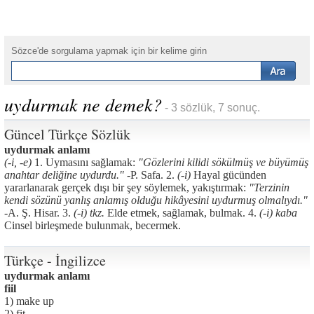
Sözce'de sorgulama yapmak için bir kelime girin
uydurmak ne demek?
- 3 sözlük, 7 sonuç.
Güncel Türkçe Sözlük
uydurmak anlamı
(-i, -e)
1. Uymasını sağlamak:
"Gözlerini kilidi sökülmüş ve büyümüş
anahtar deliğine uydurdu." -
P. Safa. 2.
(-i)
Hayal gücünden
yararlanarak gerçek dışı bir şey söylemek, yakıştırmak:
"Terzinin
kendi sözünü yanlış anlamış olduğu hikâyesini uydurmuş olmalıydı."
-
A. Ş. Hisar. 3.
(-i) tkz.
Elde etmek, sağlamak, bulmak. 4.
(-i) kaba
Cinsel birleşmede bulunmak, becermek.
Türkçe - İngilizce
uydurmak anlamı
fiil
1) make up
2) fit