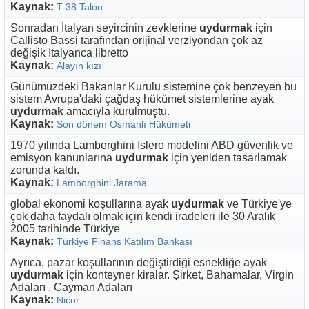
Kaynak:
T-38 Talon
Sonradan İtalyan seyircinin zevklerine
uydurmak
için
Callisto Bassi tarafından orijinal verziyondan çok az
değişik Italyanca libretto
Kaynak:
Alayın kızı
Günümüzdeki Bakanlar Kurulu sistemine çok benzeyen bu
sistem Avrupa'daki çağdaş hükümet sistemlerine ayak
uydurmak
amacıyla kurulmuştu.
Kaynak:
Son dönem Osmanlı Hükümeti
1970 yılında Lamborghini Islero modelini ABD güvenlik ve
emisyon kanunlarına
uydurmak
için yeniden tasarlamak
zorunda kaldı.
Kaynak:
Lamborghini Jarama
global ekonomi koşullarına ayak
uydurmak
ve Türkiye'ye
çok daha faydalı olmak için kendi iradeleri ile 30 Aralık
2005 tarihinde Türkiye
Kaynak:
Türkiye Finans Katılım Bankası
Ayrıca, pazar koşullarının değiştirdiği esnekliğe ayak
uydurmak
için konteyner kiralar. Şirket, Bahamalar, Virgin
Adaları , Cayman Adaları
Kaynak:
Nicor