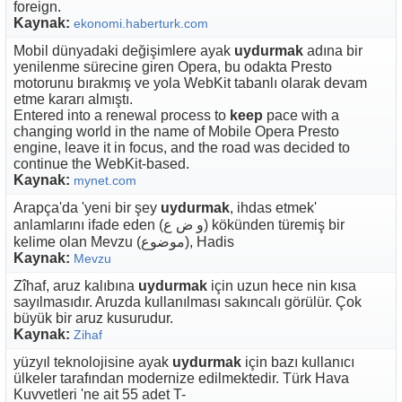
foreign.
Kaynak:
ekonomi.haberturk.com
Mobil dünyadaki değişimlere ayak
uydurmak
adına bir
yenilenme sürecine giren Opera, bu odakta Presto
motorunu bırakmış ve yola WebKit tabanlı olarak devam
etme kararı almıştı.
Entered into a renewal process to
keep
pace with a
changing world in the name of Mobile Opera Presto
engine, leave it in focus, and the road was decided to
continue the WebKit-based.
Kaynak:
mynet.com
Arapça'da 'yeni bir şey
uydurmak
, ihdas etmek'
anlamlarını ifade eden (و ض ع) kökünden türemiş bir
kelime olan Mevzu (موضوع), Hadis
Kaynak:
Mevzu
Zîhaf, aruz kalıbına
uydurmak
için uzun hece nin kısa
sayılmasıdır. Aruzda kullanılması sakıncalı görülür. Çok
büyük bir aruz kusurudur.
Kaynak:
Zihaf
yüzyıl teknolojisine ayak
uydurmak
için bazı kullanıcı
ülkeler tarafından modernize edilmektedir. Türk Hava
Kuvvetleri 'ne ait 55 adet T-