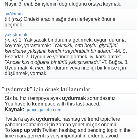
Nayır. 3.
mat.
Bir işlemin doğruluğunu ortaya koymak.
sağlamak
(II)
(nsz)
Öndeki aracın sağından ilerleyerek önüne
geçmek.
yakıştırmak
(-i, -e)
1. Yakışacak bir duruma getirmek, uygun duruma
koymak, yaraştırmak:
"Yakışıklı, orta boylu, giydiğini
kendisine yakıştırır, kendini saydırabilir bir adam." -
M. Ş.
Esendal. 2. Uygun ve yerinde görmek, iyi karşılamak:
"Ancak kızı o oğlana bir türlü yakıştıramadı." -
T. Buğra. 3.
Uydurmak. 4.
mec.
Bir durum veya niteliği bir kimse için
düşünmek, yormak.
"uydurmak" için örnek kullanımlar
Siz bu hızlı tempoya ayak
uydurmak
zorundasınız.
You have to
keep
pace with this fast-paced.
Kaynak:
guncelgazete.com
Twitter'a ayak
uydurmak
, hashtag ve trend topic'lere
yabancı kalmamak için zaman yönetimi çok önemli.
To
keep up with
Twitter, hashtag and trending topic in the
time management is very important in order to avoid