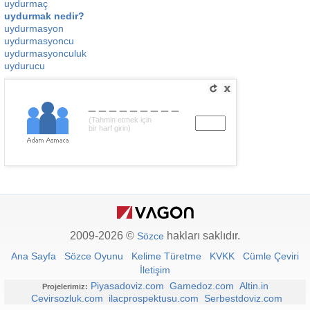
uydurmaç
uydurmak nedir?
uydurmasyon
uydurmasyoncu
uydurmasyonculuk
uydurucu
_________
(Tahmin etmek için
bir harf girin)
2009-2026 ©
hakları saklıdır.
Sözce
Ana Sayfa
Sözce Oyunu
Kelime Türetme
KVKK
Cümle Çeviri
İletişim
Piyasadoviz.com
Gamedoz.com
Altin.in
Projelerimiz:
Cevirsozluk.com
ilacprospektusu.com
Serbestdoviz.com