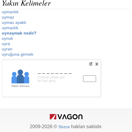
Yakın Kelimeler
uymanlık
uymaz
uymaz ayaklı
uymazlık
uynaşmak nedir?
uynuk
uyra
uyran
uyruğuna girmek
________
(Tahmin etmek için
bir harf girin)
2009-2026 ©
hakları saklıdır.
Sözce