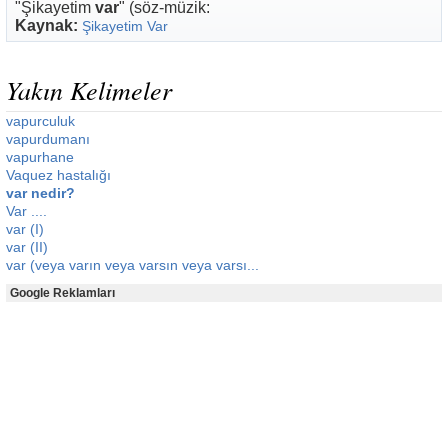
"Şikayetim
var
" (söz-müzik:
Kaynak:
Şikayetim Var
Yakın Kelimeler
vapurculuk
vapurdumanı
vapurhane
Vaquez hastalığı
var nedir?
Var ....
var (I)
var (II)
var (veya varın veya varsın veya varsı...
Google Reklamları