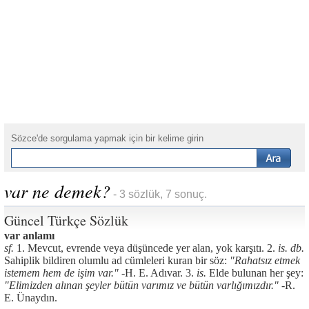
Sözce'de sorgulama yapmak için bir kelime girin
var ne demek?
- 3 sözlük, 7 sonuç.
Güncel Türkçe Sözlük
var anlamı
sf.
1. Mevcut, evrende veya düşüncede yer alan, yok karşıtı. 2.
is. db.
Sahiplik bildiren olumlu ad cümleleri kuran bir söz:
"Rahatsız etmek
istemem hem de işim var." -
H. E. Adıvar. 3.
is.
Elde bulunan her şey:
"Elimizden alınan şeyler bütün varımız ve bütün varlığımızdır." -
R.
E. Ünaydın.