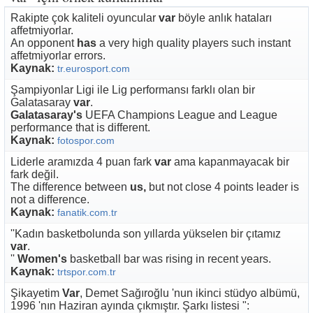
Rakipte çok kaliteli oyuncular
var
böyle anlık hataları
affetmiyorlar.
An opponent
has
a very high quality players such instant
affetmiyorlar errors.
Kaynak:
tr.eurosport.com
Şampiyonlar Ligi ile Lig performansı farklı olan bir
Galatasaray
var
.
Galatasaray's
UEFA Champions League and League
performance that is different.
Kaynak:
fotospor.com
Liderle aramızda 4 puan fark
var
ama kapanmayacak bir
fark değil.
The difference between
us,
but not close 4 points leader is
not a difference.
Kaynak:
fanatik.com.tr
''Kadın basketbolunda son yıllarda yükselen bir çıtamız
var
.
''
Women's
basketball bar was rising in recent years.
Kaynak:
trtspor.com.tr
Şikayetim
Var
, Demet Sağıroğlu 'nun ikinci stüdyo albümü,
1996 'nın Haziran ayında çıkmıştır. Şarkı listesi ":