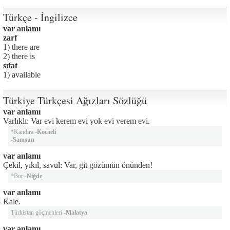
Türkçe - İngilizce
var anlamı
zarf
1) there are
2) there is
sıfat
1) available
Türkiye Türkçesi Ağızları Sözlüğü
var anlamı
Varlıklı: Var evi kerem evi yok evi verem evi.
*Kandıra -
Kocaeli
-
Samsun
var anlamı
Çekil, yıkıl, savul: Var, git gözümün önünden!
*Bor -
Niğde
var anlamı
Kale.
Türkistan göçmenleri -
Malatya
var anlamı