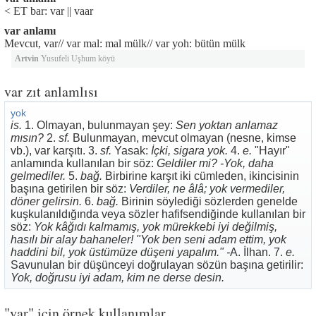
< ET bar: var || vaar
var anlamı
Mevcut, var// var mal: mal mülk// var yoh: bütün mülk
Artvin
Yusufeli Uşhum köyü
var zıt anlamlısı
yok
is.
1. Olmayan, bulunmayan şey:
Sen yoktan anlamaz
mısın?
2.
sf.
Bulunmayan, mevcut olmayan (nesne, kimse
vb.), var karşıtı. 3.
sf.
Yasak:
İçki, sigara yok.
4.
e.
"Hayır"
anlamında kullanılan bir söz:
Geldiler mi? -Yok, daha
gelmediler.
5.
bağ.
Birbirine karşıt iki cümleden, ikincisinin
başına getirilen bir söz:
Verdiler, ne âlâ; yok vermediler,
döner gelirsin.
6.
bağ.
Birinin söylediği sözlerden genelde
kuşkulanıldığında veya sözler hafifsendiğinde kullanılan bir
söz:
Yok kâğıdı kalmamış, yok mürekkebi iyi değilmiş,
hasılı bir alay bahaneler! "Yok ben seni adam ettim, yok
haddini bil, yok üstümüze düşeni yapalım." -
A. İlhan. 7.
e.
Savunulan bir düşünceyi doğrulayan sözün başına getirilir:
Yok, doğrusu iyi adam, kim ne derse desin.
"var" için örnek kullanımlar