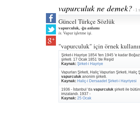
vapurculuk ne demek?
- 1 
Güncel Türkçe Sözlük
vapurculuk, -ğu anlamı
is.
Vapur işletme işi.
"vapurculuk" için örnek kullanı
Şirket-i Hayriye 1854 'ten 1945 'e kadar Boğaz
şirketi. 17 Ocak 1851 'de Reşid
Kaynak:
Şirket-i Hayriye
Vapurları Şirketi, Haliç Vapurları Şirketi, Haliç
vapurculuk
anonim şirketi.
Kaynak:
Haliç-i Dersaadet Şirket-i Hayriyesi
1936 - İstanbul 'da
vapurculuk
şirketi ile büt
imzalandı. 1937 -
Kaynak:
25 Ocak