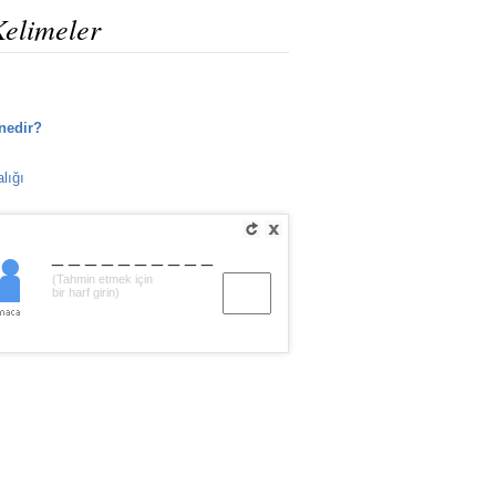
Kelimeler
nedir?
lığı
__________
(Tahmin etmek için
bir harf girin)