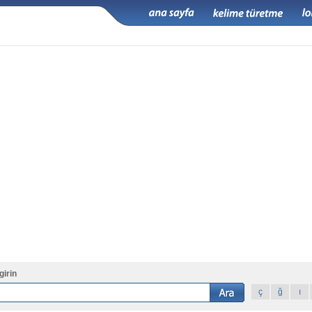
girin
ç
ğ
ı