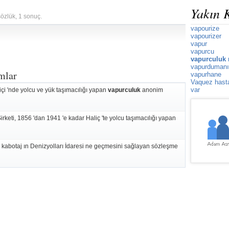
Yakın 
sözlük, 1 sonuç.
vapourize
vapourizer
vapur
vapurcu
vapurculuk 
vapurdumanı
mlar
vapurhane
Vaquez hasta
var
içi 'nde yolcu ve yük taşımacılığı yapan
vapurculuk
anonim
 Şirketi, 1856 'dan 1941 'e kadar Haliç 'te yolcu taşımacılığı yapan
ün kabotaj ın Denizyolları İdaresi ne geçmesini sağlayan sözleşme