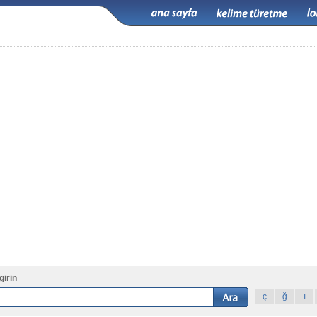
girin
ç
ğ
ı