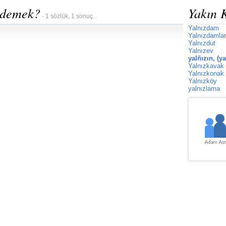
e demek?
Yakın 
- 1 sözlük, 1 sonuç.
Yalnızdam
Yalnızdamlar
Yalnızdut
Yalnızev
yalñızın, (y
Yalnızkavak
Yalnızkonak
Yalnızköy
yalnızlama