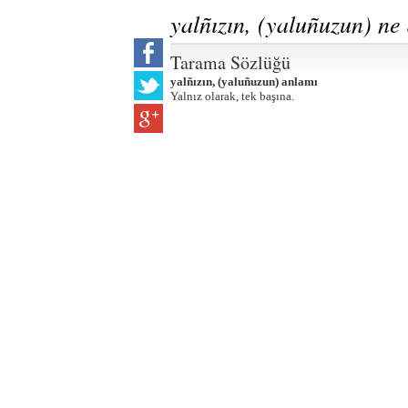
yalñızın, (yaluñuzun) n
Tarama Sözlüğü
yalñızın, (yaluñuzun) anlamı
Yalnız olarak, tek başına.