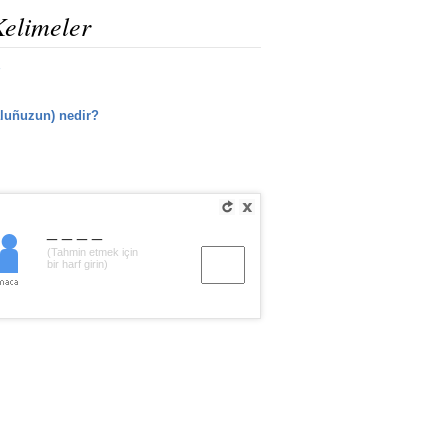
Kelimeler
aluñuzun) nedir?
____
(Tahmin etmek için
bir harf girin)