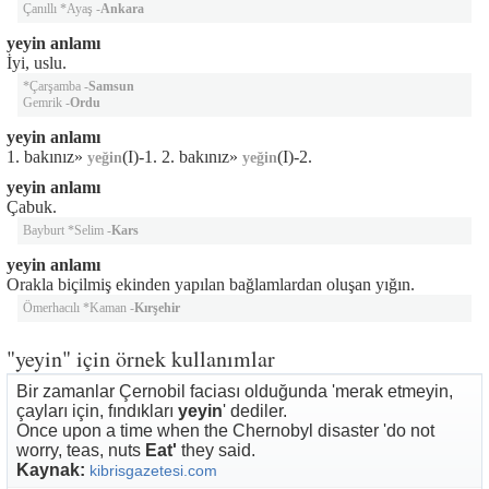
Çanıllı *Ayaş -
Ankara
yeyin anlamı
İyi, uslu.
*Çarşamba -
Samsun
Gemrik -
Ordu
yeyin anlamı
1. bakınız»
(I)-1. 2. bakınız»
(I)-2.
yeğin
yeğin
yeyin anlamı
Çabuk.
Bayburt *Selim -
Kars
yeyin anlamı
Orakla biçilmiş ekinden yapılan bağlamlardan oluşan yığın.
Ömerhacılı *Kaman -
Kırşehir
"yeyin" için örnek kullanımlar
Bir zamanlar Çernobil faciası olduğunda 'merak etmeyin,
çayları için, fındıkları
yeyin
' dediler.
Once upon a time when the Chernobyl disaster 'do not
worry, teas, nuts
Eat'
they said.
Kaynak:
kibrisgazetesi.com