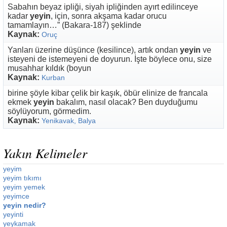
Sabahın beyaz ipliği, siyah ipliğinden ayırt edilinceye
kadar
yeyin
, için, sonra akşama kadar orucu
tamamlayın…” (Bakara-187) şeklinde
Kaynak:
Oruç
Yanları üzerine düşünce (kesilince), artık ondan
yeyin
ve
isteyeni de istemeyeni de doyurun. İşte böylece onu, size
musahhar kıldık (boyun
Kaynak:
Kurban
birine şöyle kibar çelik bir kaşık, öbür elinize de francala
ekmek
yeyin
bakalım, nasıl olacak? Ben duyduğumu
söylüyorum, görmedim.
Kaynak:
Yenikavak, Balya
Yakın Kelimeler
yeyim
yeyim tıkımı
yeyim yemek
yeyimce
yeyin nedir?
yeyinti
yeykamak