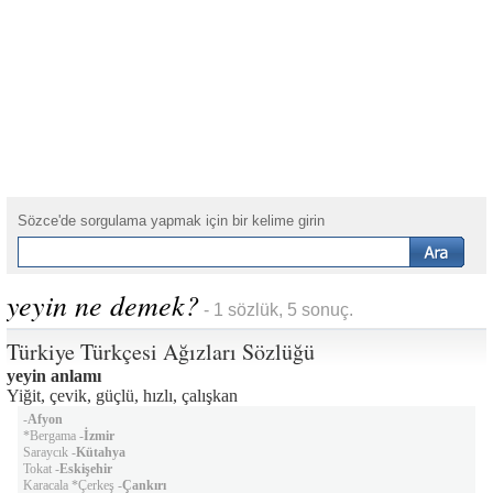
Sözce'de sorgulama yapmak için bir kelime girin
yeyin ne demek?
- 1 sözlük, 5 sonuç.
Türkiye Türkçesi Ağızları Sözlüğü
yeyin anlamı
Yiğit, çevik, güçlü, hızlı, çalışkan
-
Afyon
*Bergama -
İzmir
Saraycık -
Kütahya
Tokat -
Eskişehir
Karacala *Çerkeş -
Çankırı