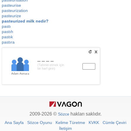
pasteurisation
pasteurise
pasteurization
pasteurize
pasteurized milk nedir?
pastı
pastıh
pastık
pastıra
____
(Tahmin etmek için
bir harf girin)
2009-2026 ©
hakları saklıdır.
Sözce
Ana Sayfa
Sözce Oyunu
Kelime Türetme
KVKK
Cümle Çeviri
İletişim