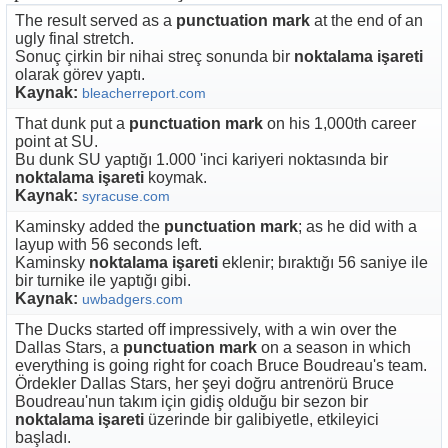
The result served as a
punctuation mark
at the end of an
ugly final stretch.
Sonuç çirkin bir nihai streç sonunda bir
noktalama işareti
olarak görev yaptı.
Kaynak:
bleacherreport.com
That dunk put a
punctuation mark
on his 1,000th career
point at SU.
Bu dunk SU yaptığı 1.000 'inci kariyeri noktasında bir
noktalama işareti
koymak.
Kaynak:
syracuse.com
Kaminsky added the
punctuation mark
; as he did with a
layup with 56 seconds left.
Kaminsky
noktalama işareti
eklenir; bıraktığı 56 saniye ile
bir turnike ile yaptığı gibi.
Kaynak:
uwbadgers.com
The Ducks started off impressively, with a win over the
Dallas Stars, a
punctuation mark
on a season in which
everything is going right for coach Bruce Boudreau's team.
Ördekler Dallas Stars, her şeyi doğru antrenörü Bruce
Boudreau'nun takım için gidiş olduğu bir sezon bir
noktalama işareti
üzerinde bir galibiyetle, etkileyici
başladı.