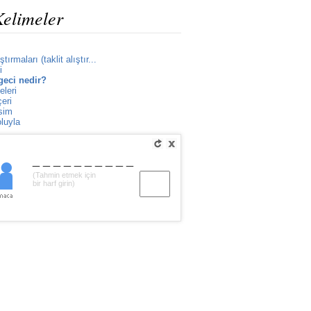
Kelimeler
ırmaları (taklit alıştır...
i
geci nedir?
leri
eri
sim
luyla
__________
(Tahmin etmek için
bir harf girin)