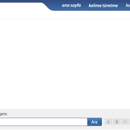
girin
ç
ğ
ı