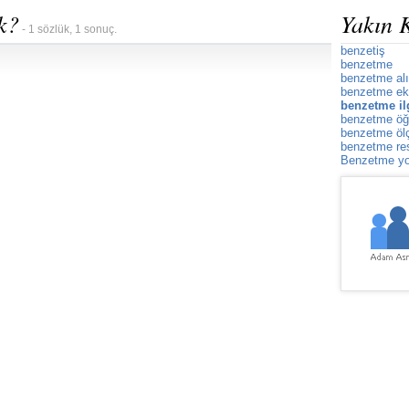
k?
Yakın 
- 1 sözlük, 1 sonuç.
benzetiş
benzetme
benzetme alışt
benzetme ek
benzetme il
benzetme öğe
benzetme ölç
benzetme re
Benzetme yo