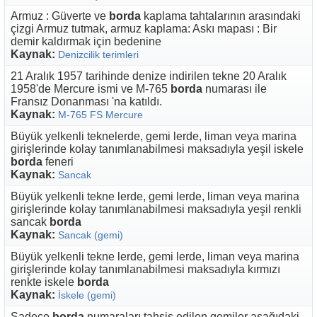
Armuz : Güverte ve
borda
kaplama tahtalarının arasındaki
çizgi Armuz tutmak, armuz kaplama: Askı mapası : Bir
demir kaldırmak için bedenine
Kaynak:
Denizcilik terimleri
21 Aralık 1957 tarihinde denize indirilen tekne 20 Aralık
1958'de Mercure ismi ve M-765
borda
numarası ile
Fransız Donanması 'na katıldı.
Kaynak:
M-765 FS Mercure
Büyük yelkenli teknelerde, gemi lerde, liman veya marina
girişlerinde kolay tanımlanabilmesi maksadıyla yeşil iskele
borda
feneri
Kaynak:
Sancak
Büyük yelkenli tekne lerde, gemi lerde, liman veya marina
girişlerinde kolay tanımlanabilmesi maksadıyla yeşil renkli
sancak
borda
Kaynak:
Sancak (gemi)
Büyük yelkenli tekne lerde, gemi lerde, liman veya marina
girişlerinde kolay tanımlanabilmesi maksadıyla kırmızı
renkte iskele
borda
Kaynak:
İskele (gemi)
Sadece
borda
numaraları tahsis edilen gemiler aşağıdaki