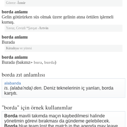
Görece -
İzmir
borda anlamı
Gelin götürürken süs olmak üzere gelinin atına örtülen işlemeli
kumaş.
Yavuz, Cevizli *Şavşat -
Artvin
borda anlamı
Burada
Kütahya
ve yöresi
borda anlamı
Burada (bakınız»
,
)
bura
burda
borda zıt anlamlısı
alabanda
is. (alaba'nda) den.
Deniz teknelerinin iç yanları, borda
karşıtı.
"borda" için örnek kullanımlar
Borda
mavili takımda maçın kaybedilmesi halinde
yönetimin görevi bırakması da gündeme gelebilecek.
Borda
blue team lost the match in the agenda may leave