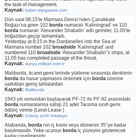
the task of management.
Kaynak:
haber.stargazete.com
Dün saat 08.15'te Marmara Denizi'nden Çanakkale
Boğazı'na giren 102
borda
numaralı 'Kaliningrad' ve 110
borda
numaralı 'Alexander Shabalin' adlı gemiler, 11.05'te
boğazdan geçişi tamamladı.
Yesterday at 8:15 in the Dardanelles into the Sea of
Marmara number 102
broadside
'Kaliningrad' and
numbered 110
broadside
'Alexander Shabalin''s ships, at
11.05 has completed passage of the throat.
Kaynak:
dunya.milliyet.com.tr
Maliborda, ticaret gemi lerinde yükleme sırasında denklerin
borda
da hasar yapmasını önlemek için
borda
üzerine
sarkıtılan geniş tahtalardan
Kaynak:
Maliborda
1943 yılı sonundan başlayarak PF-72 ile PF-92 arasındaki
borda
numaralarına sahip 21 adet Tacoma sınıfı gemi
ödünç verme (Lend-Lease )
Kaynak:
Colony sınıfı fırkateyn
Alabanda,
borda
nın iç kısmı veya dümenin 35°ye kadar
basılmasıdır. Yeke ucunun
borda
iç yüzeyini gösterecek
kadar çevrilmesidir.