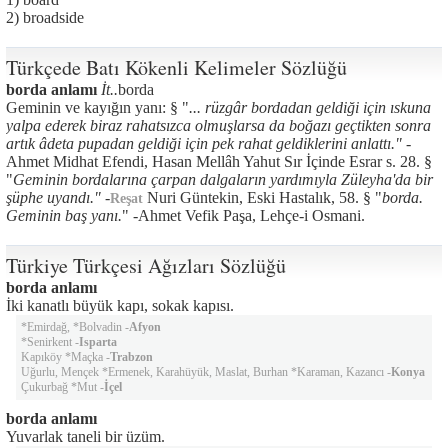
2) broadside
Türkçede Batı Kökenli Kelimeler Sözlüğü
borda anlamı
İt..
borda
Geminin ve kayığın yanı: § "
... rüzgâr bordadan geldiği için ıskuna
yalpa ederek biraz rahatsızca olmuşlarsa da boğazı geçtikten sonra
artık âdeta pupadan geldiği için pek rahat geldiklerini anlattı."
-
Ahmet Midhat Efendi, Hasan Mellâh Yahut Sır İçinde Esrar s. 28. §
"
Geminin bordalarına çarpan dalgaların yardımıyla Züleyha'da bir
şüphe uyandı."
-
Nuri Güntekin, Eski Hastalık, 58. § "
borda.
Reşat
Geminin baş yanı.
" -Ahmet Vefik Paşa, Lehçe-i Osmani.
Türkiye Türkçesi Ağızları Sözlüğü
borda anlamı
İki kanatlı büyük kapı, sokak kapısı.
*Emirdağ, *Bolvadin -
Afyon
*Senirkent -
Isparta
Kapıköy *Maçka -
Trabzon
Uğurlu, Mençek *Ermenek, Karahüyük, Maslat, Burhan *Karaman, Kazancı -
Konya
Çukurbağ *Mut -
İçel
borda anlamı
Yuvarlak taneli bir üzüm.