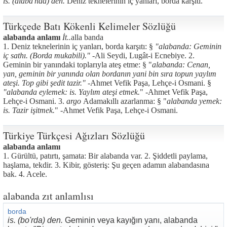
is. (alaba'nda) den.
Deniz teknelerinin iç yanları, borda karşıtı.
Türkçede Batı Kökenli Kelimeler Sözlüğü
alabanda anlamı
İt..
alla banda
1. Deniz teknelerinin iç yanları, borda karşıtı: §
"alabanda: Geminin
iç sathı. (Borda mukabili)."
-Ali Seydi, Lugât-i Ecnebiye. 2.
Geminin bir yanındaki toplarıyla ateş etme: § "
alabanda: Cenan,
yan, geminin bir yanında olan bordanın yani bin sıra topun yaylım
ateşi. Top gibi şedit tazir."
-Ahmet Vefik Paşa, Lehçe-i Osmani. §
"alabanda eylemek:
is. Yaylım ateşi etmek.
" -Ahmet Vefik Paşa,
Lehçe-i Osmani. 3.
argo
Adamakıllı azarlanma: § "
alabanda yemek:
is. Tazir işitmek.
" -Ahmet Vefik Paşa, Lehçe-i Osmani.
Türkiye Türkçesi Ağızları Sözlüğü
alabanda anlamı
1. Gürültü, patırtı, şamata: Bir alabanda var. 2. Şiddetli paylama,
haşlama, tekdir. 3. Kibir, gösteriş: Şu geçen adamın alabandasına
bak. 4. Acele.
alabanda zıt anlamlısı
borda
is. (bo'rda) den.
Geminin veya kayığın yanı, alabanda