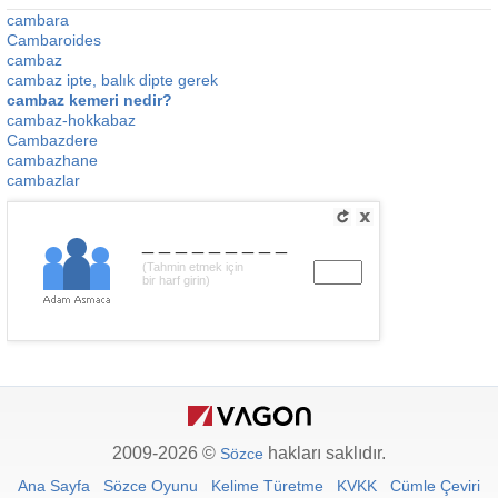
cambara
Cambaroides
cambaz
cambaz ipte, balık dipte gerek
cambaz kemeri nedir?
cambaz-hokkabaz
Cambazdere
cambazhane
cambazlar
_________
(Tahmin etmek için
bir harf girin)
2009-2026 ©
hakları saklıdır.
Sözce
Ana Sayfa
Sözce Oyunu
Kelime Türetme
KVKK
Cümle Çeviri