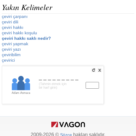
Yakın Kelimeler
çeviri çarpanı
çeviri dili
çeviri hakkı
çeviri hakkı koşulu
çeviri hakkı saklı nedir?
çeviri yapmak
çeviri yazı
çeviribilim
çevirici
_________
(Tahmin etmek için
bir harf girin)
2009-2026 ©
hakları saklıdır.
Sözce