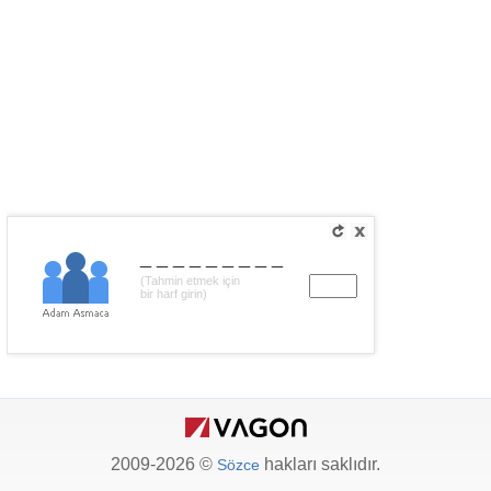
_________
(Tahmin etmek için
bir harf girin)
2009-2026 ©
hakları saklıdır.
Sözce