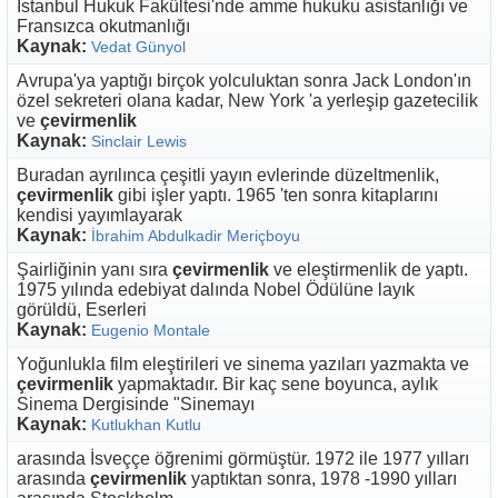
İstanbul Hukuk Fakültesi'nde amme hukuku asistanlığı ve
Fransızca okutmanlığı
Kaynak:
Vedat Günyol
Avrupa'ya yaptığı birçok yolculuktan sonra Jack London'ın
özel sekreteri olana kadar, New York 'a yerleşip gazetecilik
ve
çevirmenlik
Kaynak:
Sinclair Lewis
Buradan ayrılınca çeşitli yayın evlerinde düzeltmenlik,
çevirmenlik
gibi işler yaptı. 1965 'ten sonra kitaplarını
kendisi yayımlayarak
Kaynak:
İbrahim Abdulkadir Meriçboyu
Şairliğinin yanı sıra
çevirmenlik
ve eleştirmenlik de yaptı.
1975 yılında edebiyat dalında Nobel Ödülüne layık
görüldü, Eserleri
Kaynak:
Eugenio Montale
Yoğunlukla film eleştirileri ve sinema yazıları yazmakta ve
çevirmenlik
yapmaktadır. Bir kaç sene boyunca, aylık
Sinema Dergisinde "Sinemayı
Kaynak:
Kutlukhan Kutlu
arasında İsveççe öğrenimi görmüştür. 1972 ile 1977 yılları
arasında
çevirmenlik
yaptıktan sonra, 1978 -1990 yılları