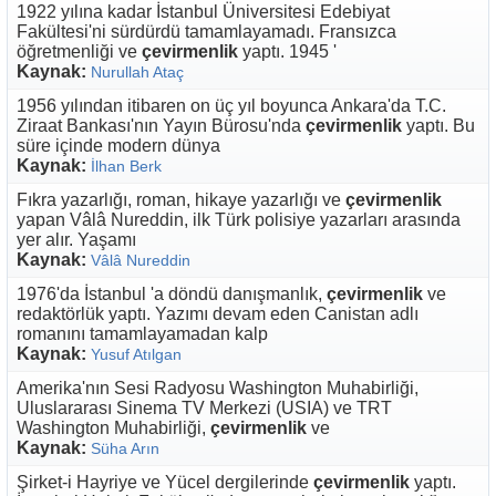
1922 yılına kadar İstanbul Üniversitesi Edebiyat
Fakültesi'ni sürdürdü tamamlayamadı. Fransızca
öğretmenliği ve
çevirmenlik
yaptı. 1945 '
Kaynak:
Nurullah Ataç
1956 yılından itibaren on üç yıl boyunca Ankara'da T.C.
Ziraat Bankası'nın Yayın Bürosu'nda
çevirmenlik
yaptı. Bu
süre içinde modern dünya
Kaynak:
İlhan Berk
Fıkra yazarlığı, roman, hikaye yazarlığı ve
çevirmenlik
yapan Vâlâ Nureddin, ilk Türk polisiye yazarları arasında
yer alır. Yaşamı
Kaynak:
Vâlâ Nureddin
1976'da İstanbul 'a döndü danışmanlık,
çevirmenlik
ve
redaktörlük yaptı. Yazımı devam eden Canistan adlı
romanını tamamlayamadan kalp
Kaynak:
Yusuf Atılgan
Amerika'nın Sesi Radyosu Washington Muhabirliği,
Uluslararası Sinema TV Merkezi (USIA) ve TRT
Washington Muhabirliği,
çevirmenlik
ve
Kaynak:
Süha Arın
Şirket-i Hayriye ve Yücel dergilerinde
çevirmenlik
yaptı.