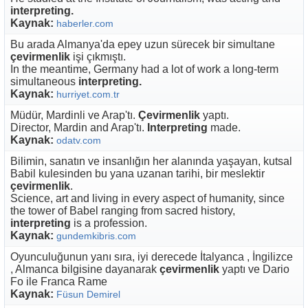
interpreting.
Kaynak:
haberler.com
Bu arada Almanya'da epey uzun sürecek bir simultane
çevirmenlik
işi çıkmıştı.
In the meantime, Germany had a lot of work a long-term
simultaneous
interpreting.
Kaynak:
hurriyet.com.tr
Müdür, Mardinli ve Arap'tı.
Çevirmenlik
yaptı.
Director, Mardin and Arap'tı.
Interpreting
made.
Kaynak:
odatv.com
Bilimin, sanatın ve insanlığın her alanında yaşayan, kutsal
Babil kulesinden bu yana uzanan tarihi, bir meslektir
çevirmenlik
.
Science, art and living in every aspect of humanity, since
the tower of Babel ranging from sacred history,
interpreting
is a profession.
Kaynak:
gundemkibris.com
Oyunculuğunun yanı sıra, iyi derecede İtalyanca , İngilizce
, Almanca bilgisine dayanarak
çevirmenlik
yaptı ve Dario
Fo ile Franca Rame
Kaynak:
Füsun Demirel