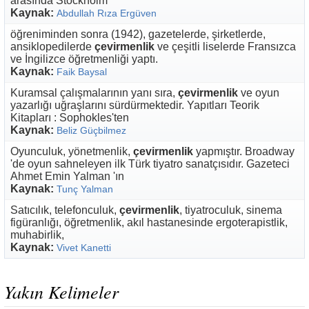
arasında Stockholm
Kaynak:
Abdullah Rıza Ergüven
öğreniminden sonra (1942), gazetelerde, şirketlerde,
ansiklopedilerde
çevirmenlik
ve çeşitli liselerde Fransızca
ve İngilizce öğretmenliği yaptı.
Kaynak:
Faik Baysal
Kuramsal çalışmalarının yanı sıra,
çevirmenlik
ve oyun
yazarlığı uğraşlarını sürdürmektedir. Yapıtları Teorik
Kitapları : Sophokles'ten
Kaynak:
Beliz Güçbilmez
Oyunculuk, yönetmenlik,
çevirmenlik
yapmıştır. Broadway
'de oyun sahneleyen ilk Türk tiyatro sanatçısıdır. Gazeteci
Ahmet Emin Yalman 'ın
Kaynak:
Tunç Yalman
Satıcılık, telefonculuk,
çevirmenlik
, tiyatroculuk, sinema
figüranlığı, öğretmenlik, akıl hastanesinde ergoterapistlik,
muhabirlik,
Kaynak:
Vivet Kanetti
Yakın Kelimeler