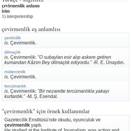
çevirmenlik anlamı
isim
1) interpretership
çevirmenlik eş anlamlısı
çeviricilik
is.
Çevirmenlik.
dilmaçlık
is.
Çevirmenlik:
"O subayları esir alıp askere getiren
kumandan Kâzım Bey dilmaçlık ediyordu." -
R. E. Ünaydın.
mütercimlik
is.
Çevirmenlik.
tercümanlık
is.
Çevirmenlik:
"Bir nezarette tercümanlıkla yakayı
kurtardık." -
M. Ş. Esendal.
"çevirmenlik" için örnek kullanımlar
Gazetecilik Enstitüsü'nde okudu, oyunculuk ve
çevirmenlik
yaptı.
He studied at the Institute of Journalism, was acting and