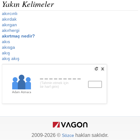
Yakın Kelimeler
akırcınlı
akırdak
akırgan
akırhergi
akırtmaç nedir?
akıs
akısga
akış
akış akış
_________
(Tahmin etmek için
bir harf girin)
2009-2026 ©
hakları saklıdır.
Sözce