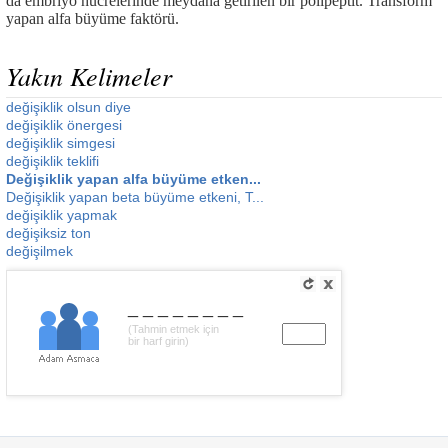
da embriyo hücrelerinde meydana getirilen bir polipeptit. Transform
yapan alfa büyüme faktörü.
Yakın Kelimeler
değişiklik olsun diye
değişiklik önergesi
değişiklik simgesi
değişiklik teklifi
Değişiklik yapan alfa büyüme etken...
Değişiklik yapan beta büyüme etkeni, T...
değişiklik yapmak
değişiksiz ton
değişilmek
________
(Tahmin etmek için
bir harf girin)