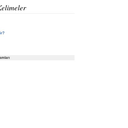
Kelimeler
ir?
amları