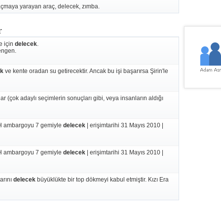
açmaya yarayan araç, delecek, zımba.
r
e için
delecek
.
hengen.
ek
ve kente oradan su getirecektir. Ancak bu işi başarırsa Şirin'le
r (çok adaylı seçimlerin sonuçları gibi, veya insanların aldığı
HH ambargoyu 7 gemiyle
delecek
| erişimtarihi 31 Mayıs 2010 |
HH ambargoyu 7 gemiyle
delecek
| erişimtarihi 31 Mayıs 2010 |
arını
delecek
büyüklükte bir top dökmeyi kabul etmiştir. Kızı Era