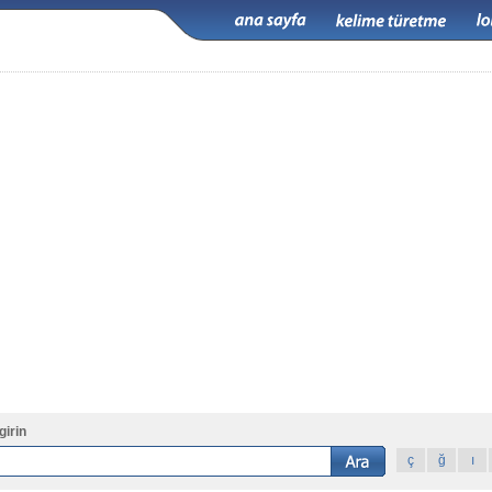
girin
ç
ğ
ı