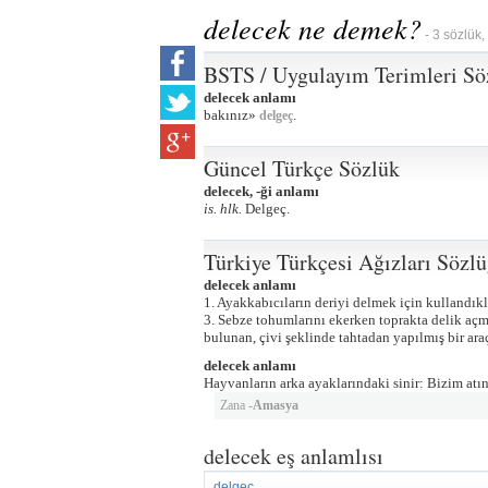
delecek ne demek?
- 3 sözlük,
BSTS / Uygulayım Terimleri Sö
delecek anlamı
bakınız»
.
delgeç
Güncel Türkçe Sözlük
delecek, -ği anlamı
is. hlk.
Delgeç.
Türkiye Türkçesi Ağızları Sözl
delecek anlamı
1. Ayakkabıcıların deriyi delmek için kullandıkla
3. Sebze tohumlarını ekerken toprakta delik açma
bulunan, çivi şeklinde tahtadan yapılmış bir ara
delecek anlamı
Hayvanların arka ayaklarındaki sinir: Bizim atın 
Zana -
Amasya
delecek eş anlamlısı
delgeç