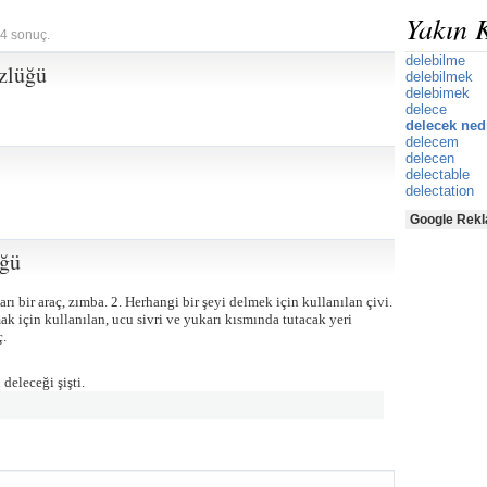
Yakın 
 4 sonuç.
delebilme
zlüğü
delebilmek
delebimek
delece
delecek ned
delecem
delecen
delectable
delectation
Google Rekl
üğü
rı bir araç, zımba. 2. Herhangi bir şeyi delmek için kullanılan çivi.
k için kullanılan, ucu sivri ve yukarı kısmında tutacak yeri
ç.
deleceği şişti.