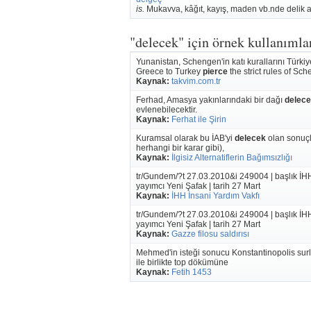
is.
Mukavva, kâğıt, kayış, maden vb.nde delik 
"delecek" için örnek kullanımla
Yunanistan, Schengen'in katı kurallarını Türkiy
Greece to Turkey
pierce
the strict rules of Sc
Kaynak:
takvim.com.tr
Ferhad, Amasya yakınlarındaki bir dağı
delec
evlenebilecektir.
Kaynak:
Ferhat ile Şirin
Kuramsal olarak bu İAB'yi
delecek
olan sonuçla
herhangi bir karar gibi),
Kaynak:
İlgisiz Alternatiflerin Bağımsızlığı
tr/Gundem/?t 27.03.2010&i 249004 | başlık İ
yayımcı Yeni Şafak | tarih 27 Mart
Kaynak:
İHH İnsani Yardım Vakfı
tr/Gundem/?t 27.03.2010&i 249004 | başlık İ
yayımcı Yeni Şafak | tarih 27 Mart
Kaynak:
Gazze filosu saldırısı
Mehmed'in isteği sonucu Konstantinopolis surl
ile birlikte top dökümüne
Kaynak:
Fetih 1453