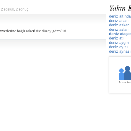
Yakın 
 2 sözlük, 2 sonuç.
deniz altında
deniz anası
deniz askeri
deniz aslanı
etlerine bağlı askerî üst düzey görevlisi.
deniz ataşes
deniz atı
deniz aygırı
deniz ayısı
deniz aynası