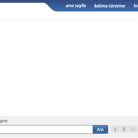
girin
ç
ğ
ı