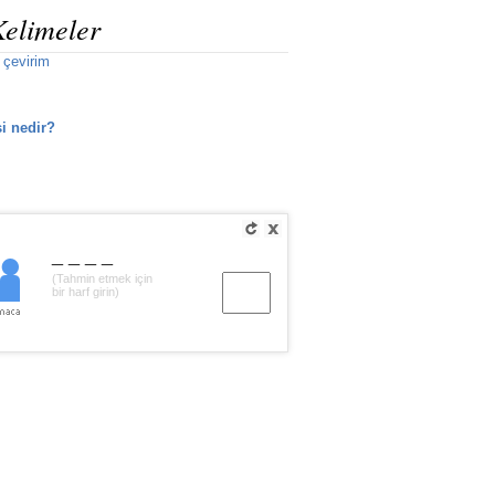
Kelimeler
 çevirim
i nedir?
____
(Tahmin etmek için
bir harf girin)