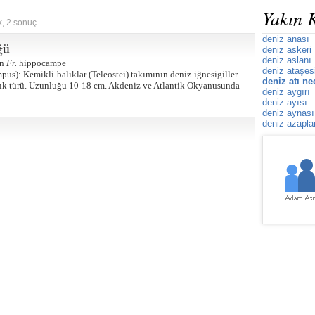
Yakın 
k, 2 sonuç.
deniz anası
ğü
deniz askeri
deniz aslanı
en
Fr.
hippocampe
deniz ataşes
s): Kemikli-balıklar (Teleostei) takımının deniz-iğnesigiller
deniz atı ne
alık türü. Uzunluğu 10-18 cm. Akdeniz ve Atlantik Okyanusunda
deniz aygırı
deniz ayısı
deniz aynası
deniz azapla