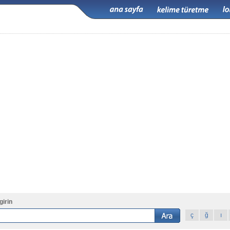
girin
ç
ğ
ı