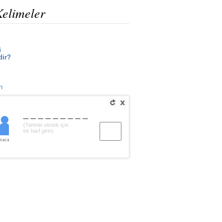
Kelimeler
i
dir?
rı
_________
(Tahmin etmek için
bir harf girin)