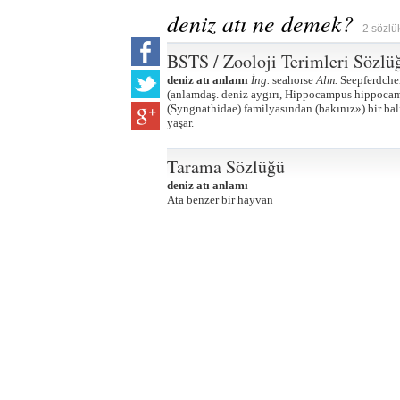
deniz atı ne demek?
- 2 sözlü
BSTS / Zooloji Terimleri Sözlü
deniz atı anlamı
İng.
seahorse
Alm.
Seepferdch
(anlamdaş. deniz aygırı, Hippocampus hippocampu
(Syngnathidae) familyasından (bakınız») bir b
yaşar.
Tarama Sözlüğü
deniz atı anlamı
Ata benzer bir hayvan