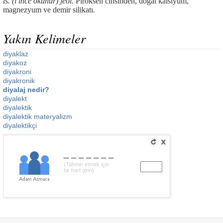
is. (l ince okunur) jeol.
Piroksen cinsinden, doğal kalsiyum,
magnezyum ve demir silikatı.
Yakın Kelimeler
diyaklaz
diyakoz
diyakroni
diyakronik
diyalaj nedir?
diyalekt
diyalektik
diyalektik materyalizm
diyalektikçi
_______
(Tahmin etmek için
bir harf girin)