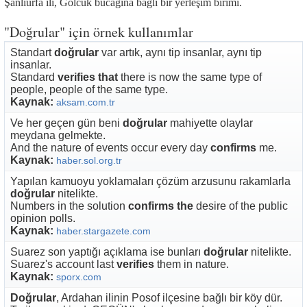
Şanlıurfa ili, Gölcük bucağına bağlı bir yerleşim birimi.
"Doğrular" için örnek kullanımlar
Standart
doğrular
var artık, aynı tip insanlar, aynı tip
insanlar.
Standard
verifies that
there is now the same type of
people, people of the same type.
Kaynak:
aksam.com.tr
Ve her geçen gün beni
doğrular
mahiyette olaylar
meydana gelmekte.
And the nature of events occur every day
confirms
me.
Kaynak:
haber.sol.org.tr
Yapılan kamuoyu yoklamaları çözüm arzusunu rakamlarla
doğrular
nitelikte.
Numbers in the solution
confirms the
desire of the public
opinion polls.
Kaynak:
haber.stargazete.com
Suarez son yaptığı açıklama ise bunları
doğrular
nitelikte.
Suarez's account last
verifies
them in nature.
Kaynak:
sporx.com
Doğrular
, Ardahan ilinin Posof ilçesine bağlı bir köy dür.