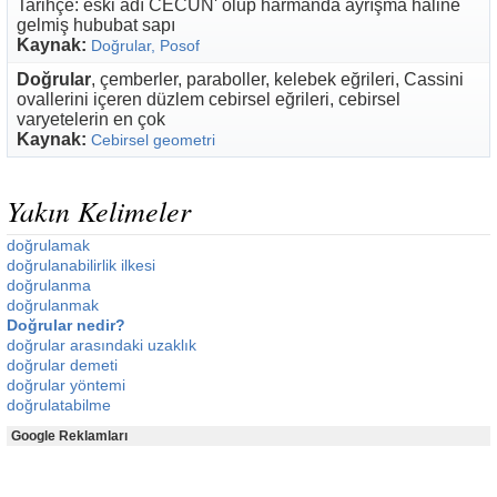
Tarihçe: eski adı CECÜN' olup harmanda ayrışma haline
gelmiş hububat sapı
Kaynak:
Doğrular, Posof
Doğrular
, çemberler, paraboller, kelebek eğrileri, Cassini
ovallerini içeren düzlem cebirsel eğrileri, cebirsel
varyetelerin en çok
Kaynak:
Cebirsel geometri
Yakın Kelimeler
doğrulamak
doğrulanabilirlik ilkesi
doğrulanma
doğrulanmak
Doğrular nedir?
doğrular arasındaki uzaklık
doğrular demeti
doğrular yöntemi
doğrulatabilme
Google Reklamları