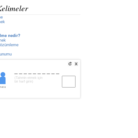
Kelimeler
me
mek
lme nedir?
lmek
 çözümleme
lunumu
__________
(Tahmin etmek için
bir harf girin)