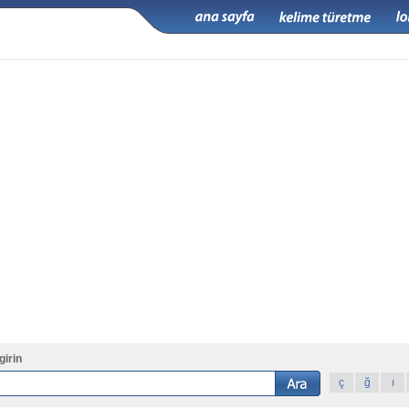
girin
ç
ğ
ı