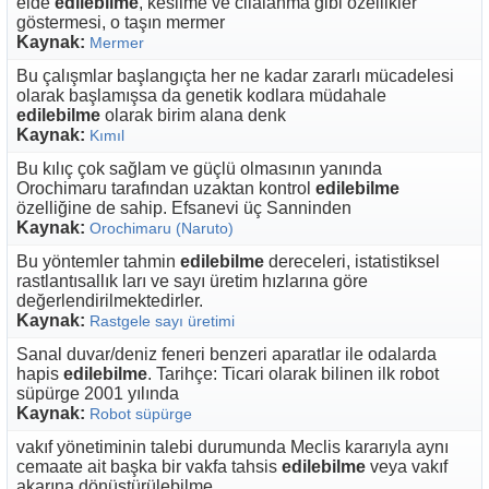
elde
edilebilme
, kesilme ve cilalanma gibi özellikler
göstermesi, o taşın mermer
Kaynak:
Mermer
Bu çalışmlar başlangıçta her ne kadar zararlı mücadelesi
olarak başlamışsa da genetik kodlara müdahale
edilebilme
olarak birim alana denk
Kaynak:
Kımıl
Bu kılıç çok sağlam ve güçlü olmasının yanında
Orochimaru tarafından uzaktan kontrol
edilebilme
özelliğine de sahip. Efsanevi üç Sanninden
Kaynak:
Orochimaru (Naruto)
Bu yöntemler tahmin
edilebilme
dereceleri, istatistiksel
rastlantısallık ları ve sayı üretim hızlarına göre
değerlendirilmektedirler.
Kaynak:
Rastgele sayı üretimi
Sanal duvar/deniz feneri benzeri aparatlar ile odalarda
hapis
edilebilme
. Tarihçe: Ticari olarak bilinen ilk robot
süpürge 2001 yılında
Kaynak:
Robot süpürge
vakıf yönetiminin talebi durumunda Meclis kararıyla aynı
cemaate ait başka bir vakfa tahsis
edilebilme
veya vakıf
akarına dönüştürülebilme.