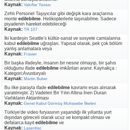
Kaynak:
Vakıflar Yasası
Zırhlı Personel Taşıyıcılar gibi değişik kara araçlarına
monte
edilebilme
. Helikopterlerle taşınabilme. Sadece
piyadenin hareket edebileceği
Kaynak:
TR 107
İki kardeşin Seattle's kültür-sanat ve sosyete camialarına
kabul
edilebilme
uğraşları. Yapısal olarak, pek çok bölüm
yanlış anlamalara veya
Kaynak:
Frasier
Bir başka ifadeyle, insanın bir nesne olmayıp, bir şahıs
olduğunu ifade
edilebilme
imkânları aranır. Kaynakça :
Kategori:Avusturyalı
Kaynak:
Martin Buber
Bu ilke parayla ifade
edilebilme
kavramı esas alınarak
yaratılmıştır. 2) Vadeleri Bir Yılın Altına İnen Duran
Varlıkların Aktarılması
Kaynak:
Genel Kabul Görmüş Muhasebe İlkeleri
Türkiye'de video furyasının yaşandığı ilk yıllarda yurt
dışından göreceli olarak ucuz ve kompakt olması ve
defalarca kayıt
edilebilme
ve
Kaynak:
Laserdisc