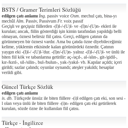
BSTS / Gramer Terimleri Sözlüğü
edilgen çatı anlamı
İng.
passiv voice
Osm.
mechul çatı, bina-yı
mechûl
Alm.
Passiv, Passivum
Fr.
voix passif
Geçişli ve geçişsiz fiillerden -(I)l-/-(U)l- ve -(I)n/-(U)n- ekleri ile
kurulan; ancak, fiilin gösterdiği işin kimin tarafından yapıldığı belli
olmayan, öznesi belirsiz fiil çatısı. Gerçi, edilgen çatının da
görünmeyen bir öznesi vardır. Ama bu çatıda özne diyebileceğimiz
kelime, yüklemin etkisinde kalan görünürdeki öznedir. Çatının
yaygın eki -(I)l-/ -(U)l-'dur. -(I)n/-(U)n- yalnız -(I)l-/-(U)l- ve ünlü ile
biten fiil kök ve tabanlarına getirilir: aç-/açıl-, al-/alın-, git-/gidil-,
kır-/kırıl-, sil-/silin-, bul-/bulun-, yak-/yakıl- vb. Kapılar açıldı; içeri
girildi; sazlar çalındı; oyunlar oynandı; ateşler yakıldı; hesaplar
verildi gibi.
Güncel Türkçe Sözlük
edilgen çatı anlamı
is. db.
Türkçede ünsüz ile biten fiillere -(i)l edilgen çatı eki, son sesi -
l olan veya ünlü ile biten fiillere -(i)n- edilgen çatı eki getirilerek
kurulan, sözde özne ile kullanılan fiil çatısı.
Türkçe - İngilizce