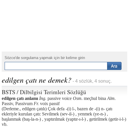
Sözce'de sorgulama yapmak için bir kelime girin
edilgen çatı ne demek?
- 4 sözlük, 4 sonuç.
BSTS / Dilbilgisi Terimleri Sözlüğü
edilgen çatı anlamı
İng.
passive voice
Osm.
meçhul bina
Alm.
Passiv, Passivum
Fr.
voix passif
(Derleme., edilgen çatılı) Çok defa -(i) l-, bazen de -(i) n- çatı
ekleriyle kurulan çatı: Sevilmek (sev-il-) , yenmek (ye-n-) ,
başlanmak (baş-la-n-) , yaptırılmak (yaptır-ı-l-) , getirilmek (getir-i-l-)
vb.