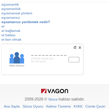
eşzamanlık
eşzamanlılık
eşzamansal yöntem
eşzamansız
eşzamansız yenilemek nedir?
et
et bağlamak
et baltası
et ben olmak
__________
(Tahmin etmek için
bir harf girin)
2009-2026 ©
hakları saklıdır.
Sözce
Ana Sayfa
Sözce Oyunu
Kelime Türetme
KVKK
Cümle Çeviri