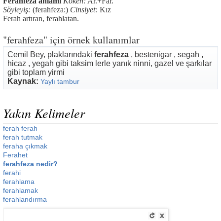
Ferahfeza anlamı
Köken:
Ar.+Far.
Söyleyiş:
(ferahfeza:)
Cinsiyet:
Kız
Ferah artıran, ferahlatan.
"ferahfeza" için örnek kullanımlar
Cemil Bey, plaklarındaki
ferahfeza
, bestenigar , segah ,
hicaz , yegah gibi taksim lerle yanık ninni, gazel ve şarkılar
gibi toplam yirmi
Kaynak:
Yaylı tambur
Yakın Kelimeler
ferah ferah
ferah tutmak
feraha çıkmak
Ferahet
ferahfeza nedir?
ferahi
ferahlama
ferahlamak
ferahlandırma