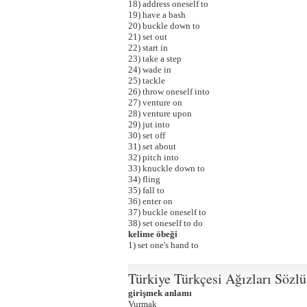
18) address oneself to
19) have a bash
20) buckle down to
21) set out
22) start in
23) take a step
24) wade in
25) tackle
26) throw oneself into
27) venture on
28) venture upon
29) jut into
30) set off
31) set about
32) pitch into
33) knuckle down to
34) fling
35) fall to
36) enter on
37) buckle oneself to
38) set oneself to do
kelime öbeği
1) set one's hand to
Türkiye Türkçesi Ağızları Sözl
girişmek anlamı
Vurmak