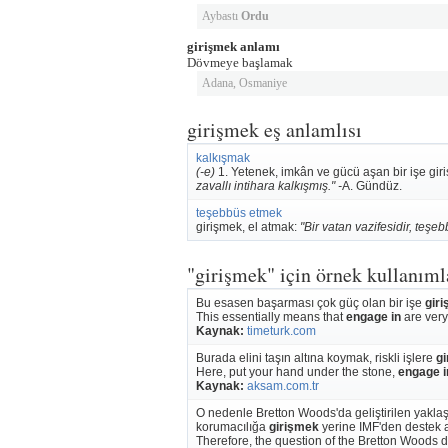
Aybastı
Ordu
girişmek anlamı
Dövmeye başlamak
Adana, Osmaniye
girişmek eş anlamlısı
kalkışmak
(-e)
1. Yetenek, imkân ve gücü aşan bir işe gir
zavallı intihara kalkışmış." -
A. Gündüz.
teşebbüs etmek
girişmek, el atmak:
"Bir vatan vazifesidir, teşebb
"girişmek" için örnek kullanıml
Bu esasen başarması çok güç olan bir işe
gir
This essentially means that
engage in
are very 
Kaynak:
timeturk.com
Burada elini taşın altına koymak, riskli işlere
g
Here, put your hand under the stone,
engage i
Kaynak:
aksam.com.tr
O nedenle Bretton Woods'da geliştirilen yakla
korumacılığa
girişmek
yerine IMF'den destek 
Therefore, the question of the Bretton Woods 