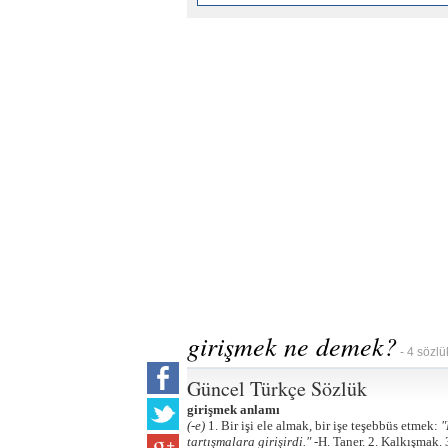
girişmek ne demek?
- 4 sözlü
Güncel Türkçe Sözlük
girişmek anlamı
(-e)
1. Bir işi ele almak, bir işe teşebbüs etmek:
"
tartışmalara girişirdi." -
H. Taner. 2. Kalkışmak. 