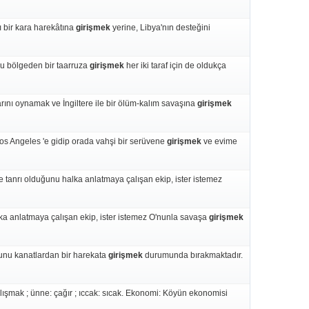
 bir kara harekâtına
girişmek
yerine, Libya'nın desteğini
bu bölgeden bir taarruza
girişmek
her iki taraf için de oldukça
arını oynamak ve İngiltere ile bir ölüm-kalım savaşına
girişmek
os Angeles 'e gidip orada vahşi bir serüvene
girişmek
ve evime
e tanrı olduğunu halka anlatmaya çalışan ekip, ister istemez
lka anlatmaya çalışan ekip, ister istemez O'nunla savaşa
girişmek
sunu kanatlardan bir harekata
girişmek
durumunda bırakmaktadır.
alışmak ; ünne: çağır ; ıccak: sıcak. Ekonomi: Köyün ekonomisi