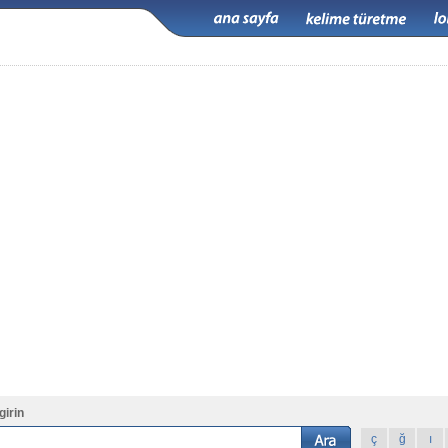
girin
ç
ğ
ı