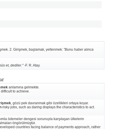
işmek. 2. Girişmek, başlamak, yeltenmek:
"Bunu haber alınca
üs et, dediler." -
F. R. Atay.
ar
işmek
anlamına gelmekte.
difficult to achieve.
irişmek
, gözü pek davranmak gibi özellikleri ortaya koyar.
n
risky jobs, such as daring displays the characteristics to act.
şımla ödemeler dengesi sorunuyla karşılaşan ülkelerin
almaları öngörülmüştür.
developed countries facing balance of payments approach, rather