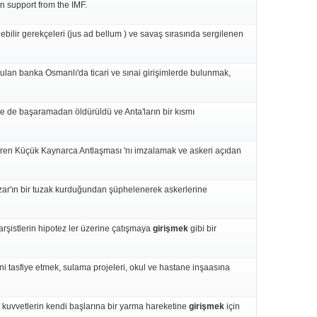
n support from the IMF.
lebilir gerekçeleri (jus ad bellum ) ve savaş sırasında sergilenen
urulan banka Osmanlı'da ticari ve sınai girişimlerde bulunmak,
e de başaramadan öldürüldü ve Anta'ların bir kısmı
çeren Küçük Kaynarca Antlaşması 'nı imzalamak ve askeri açıdan
ar'ın bir tuzak kurduğundan şüphelenerek askerlerine
narşistlerin hipotez ler üzerine çatışmaya
girişmek
gibi bir
ni tasfiye etmek, sulama projeleri, okul ve hastane inşaasına
 kuvvetlerin kendi başlarına bir yarma hareketine
girişmek
için