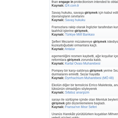
than
engage in
protectionism intended to obtai
Kaynak:
t24.com.tr
Savaş hukuku, savaşa
girişmek
için kabul edi
davranışların sınırlarını
Kaynak:
Savaş hukuku
Fransızlara rakip olarak İnglizler tarafından k
taahhüt işlerine
girişmek
,
Kaynak:
Türkiye Millî Bankası
Şefleri Mezamir müzakereye
girişmek
istediys
kuzeydoğudaki ormanlara kaçtı.
Kaynak:
Antalar
egemenliğini resmen kaybetti, ağır koşullar i
reformlara
girişmek
zorunda kaldı.
Kaynak:
Kartal Ovası Muharebesi
Pompey bir karşı-saldırıya
girişmek
yerine Sez
durmalarını emretti. Sezar hayatta
Kaynak:
Dyrrhachium Muharebesi (MÖ 48)
Ekolün diğer bir temsilcisi Errico Maletesta, a
lüksünün olmadığını söyleyerek
Kaynak:
Sıfatsız anarşizm
sarayı ile sürtüşme içinde olan Memluk beyleri
girişmek
gibi düzenlemelere başladı.
Kaynak:
Fransa'nın Mısır Seferi
Uranüs Harekâtı yürütülürken kuşatılan Mihver
yeterli güçleri yoktu.