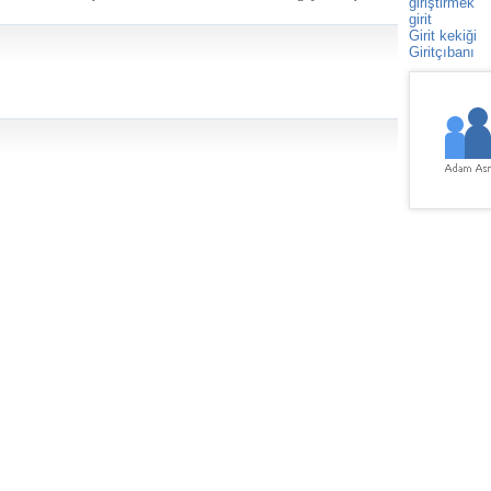
giriştirmek
girit
Girit kekiği
Giritçıbanı