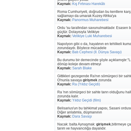
Kaynak:
Kış Fırtınası Harekâtı
Roma Cumhuriyeti, doğrudan bu kentlere karşı
sağlamayı da umarak Kuzey Afrika'ya
Kaynak:
Panormus Muharebesi
Ordu 'su tarafından savunulmaktadır. Esasen 
güçtür. Dolayısıyla Velikiye
Kaynak:
Velikiye Luki Muharebesi
Napolyon gibi o da, hayatının en tehlikeli kum
zorundaydı. Böylece mücadele
Kaynak:
Batı Cephesi (II. Dünya Savaşı)
Bu durumu bir demecinde şöyle açıklamıştır:"L
dönüp koleje devam etmeyi
Kaynak:
Sarah Blake
Gittikleri gezegende Ra'nın sömürgeci bir saht
O'nunla savaşa
girişmek
zorunda
Kaynak:
Ra (Yıldız Geçidi)
Ra 'nın sömürgeci bir sahte tanrı olduğunu ha
zorunda kalır.
Kaynak:
Yıldız Geçidi (film)
Belisarius'un bu tahkimat yapısı, Sasani ordu
Diğer anlatımla, düşmanının
Kaynak:
Dara Savaşı
Nacak: balta Aynaşmak:
girişmek
,bitirmeye ç
tarım ve hayvancılığa dayalıdır.