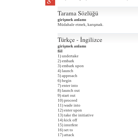
Tarama Sözlüğü
girişmek anlamı
Müdahale etmek, karışmak.
Türkçe - İngilizce
girişmek anlamı
fiil
1) undertake
2) embark
3) embark upon
4) launch
5) approach
6) begin
7) enter into
8) launch out
9) start out
10) proceed
11) wade into
12) enter upon
13) take the initiative
14) kick off
15) interfere
16) set to
17) attack