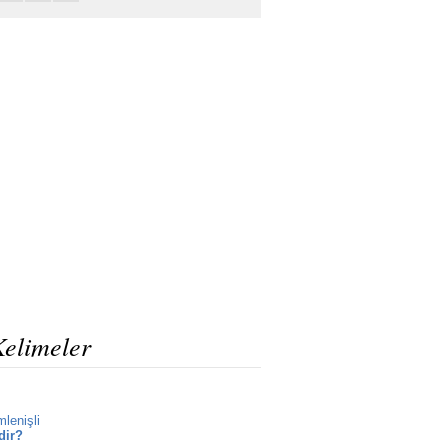
Kelimeler
lenişli
dir?