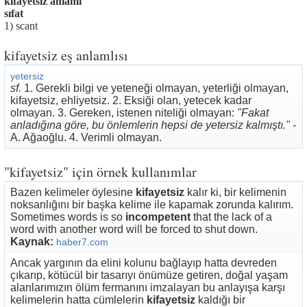
kifayetsiz anlamı
sıfat
1) scant
kifayetsiz eş anlamlısı
yetersiz
sf.
1. Gerekli bilgi ve yeteneği olmayan, yeterliği olmayan,
kifayetsiz, ehliyetsiz. 2. Eksiği olan, yetecek kadar
olmayan. 3. Gereken, istenen niteliği olmayan:
"Fakat
anladığına göre, bu önlemlerin hepsi de yetersiz kalmıştı." -
A. Ağaoğlu. 4. Verimli olmayan.
"kifayetsiz" için örnek kullanımlar
Bazen kelimeler öylesine
kifayetsiz
kalır ki, bir kelimenin
noksanlığını bir başka kelime ile kapamak zorunda kalırım.
Sometimes words is so
incompetent
that the lack of a
word with another word will be forced to shut down.
Kaynak:
haber7.com
Ancak yargının da elini kolunu bağlayıp hatta devreden
çıkarıp, kötücül bir tasarıyı önümüze getiren, doğal yaşam
alanlarımızın ölüm fermanını imzalayan bu anlayışa karşı
kelimelerin hatta cümlelerin
kifayetsiz
kaldığı bir