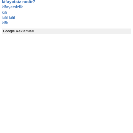
kifayetsiz nedir?
kifayetsizlik
kifi
kifil kifil
kifir
Google Reklamları