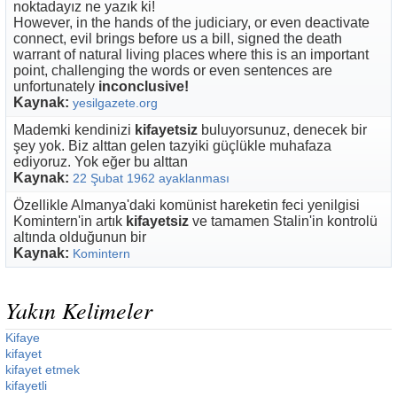
noktadayız ne yazık ki!
However, in the hands of the judiciary, or even deactivate
connect, evil brings before us a bill, signed the death
warrant of natural living places where this is an important
point, challenging the words or even sentences are
unfortunately
inconclusive!
Kaynak:
yesilgazete.org
Mademki kendinizi
kifayetsiz
buluyorsunuz, denecek bir
şey yok. Biz alttan gelen tazyiki güçlükle muhafaza
ediyoruz. Yok eğer bu alttan
Kaynak:
22 Şubat 1962 ayaklanması
Özellikle Almanya'daki komünist hareketin feci yenilgisi
Komintern'in artık
kifayetsiz
ve tamamen Stalin'in kontrolü
altında olduğunun bir
Kaynak:
Komintern
Yakın Kelimeler
Kifaye
kifayet
kifayet etmek
kifayetli