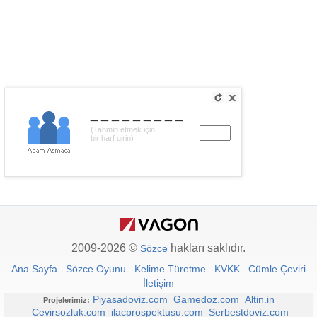
_________
(Tahmin etmek için
bir harf girin)
2009-2026 ©
hakları saklıdır.
Sözce
Ana Sayfa
Sözce Oyunu
Kelime Türetme
KVKK
Cümle Çeviri
İletişim
Piyasadoviz.com
Gamedoz.com
Altin.in
Projelerimiz:
Cevirsozluk.com
ilacprospektusu.com
Serbestdoviz.com