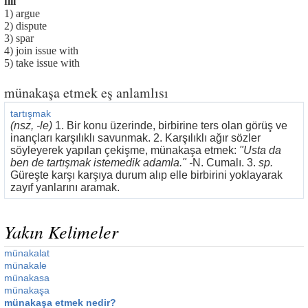
fiil
1) argue
2) dispute
3) spar
4) join issue with
5) take issue with
münakaşa etmek eş anlamlısı
tartışmak
(nsz, -le)
1. Bir konu üzerinde, birbirine ters olan görüş ve
inançları karşılıklı savunmak. 2. Karşılıklı ağır sözler
söyleyerek yapılan çekişme, münakaşa etmek:
"Usta da
ben de tartışmak istemedik adamla." -
N. Cumalı. 3.
sp.
Güreşte karşı karşıya durum alıp elle birbirini yoklayarak
zayıf yanlarını aramak.
Yakın Kelimeler
münakalat
münakale
münakasa
münakaşa
münakaşa etmek nedir?