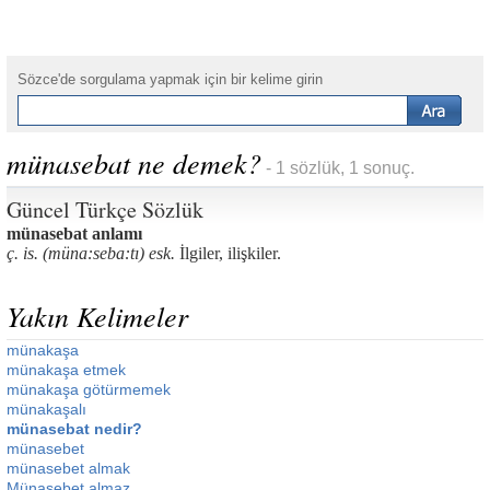
Sözce'de sorgulama yapmak için bir kelime girin
münasebat ne demek?
- 1 sözlük, 1 sonuç.
Güncel Türkçe Sözlük
münasebat anlamı
ç. is. (müna:seba:tı) esk.
İlgiler, ilişkiler.
Yakın Kelimeler
münakaşa
münakaşa etmek
münakaşa götürmemek
münakaşalı
münasebat nedir?
münasebet
münasebet almak
Münasebet almaz.